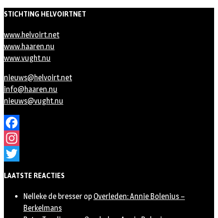
STICHTING HELVOIRTNET
www.helvoirt.net
www.haaren.nu
www.vught.nu
nieuws@helvoirt.net
info@haaren.nu
nieuws@vught.nu
Facebook
Instagram
Twitter
LAATSTE REACTIES
Nelleke de bresser
op
Overleden: Annie Bolenius –
Berkelmans