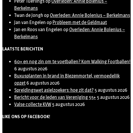
Peter Tuerlings
op
Overleden: Annie Bolenius –
Berkelmans
Twan de Jongh
op
Overleden: Annie Bolenius – Berkelmans
Jan van Engelen
op
Probleem met de Geldmaat
Jan en Roos van Engelen
op
Overleden: Annie Bolenius –
Berkelmans
LAATSTE BERICHTEN
60+ en nog zin om te voetballen? Kom Walking Footballen!
6 augustus 2026
Buxusplanten in brand in Biezenmortel, vermoedelijk
opzet
6 augustus 2026
Spreidingswet asielzoekers: hoe zit dat?
5 augustus 2026
Bericht voor de leden van Vereniging 55+
5 augustus 2026
Valse collecte KVW
5 augustus 2026
LIKE ONS OP FACEBOOK!