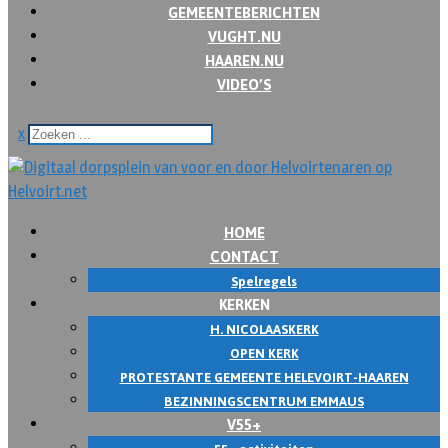
GEMEENTEBERICHTEN
VUGHT.NU
HAAREN.NU
VIDEO’S
x
HOME
CONTACT
Spelregels
KERKEN
H. NICOLAASKERK
OPEN KERK
PROTESTANTE GEMEENTE HELEVOIRT-HAAREN
BEZINNINGSCENTRUM EMMAUS
V55+