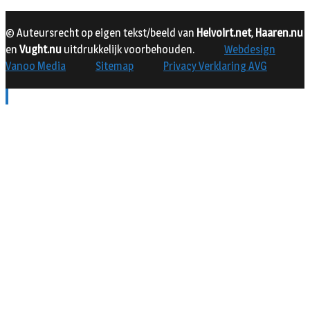
© Auteursrecht op eigen tekst/beeld van
Helvoirt.net
,
Haaren.nu
en
Vught.nu
uitdrukkelijk voorbehouden.
Webdesign
Vanoo Media
Sitemap
Privacy Verklaring AVG