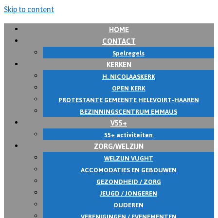
Skip to content
HOME
CONTACT
Spelregels
KERKEN
H. NICOLAASKERK
OPEN KERK
PROTESTANTE GEMEENTE HELEVOIRT-HAAREN
BEZINNINGSCENTRUM EMMAUS
V55+
55+ activiteiten
ZORG/WELZIJN
WELZIJN VUGHT
ACCOMODATIES EN GEBOUWEN
GEZONDHEID / ZORG
JEUGD / JONGEREN
OUDEREN
VERENIGINGEN / EVENEMENTEN