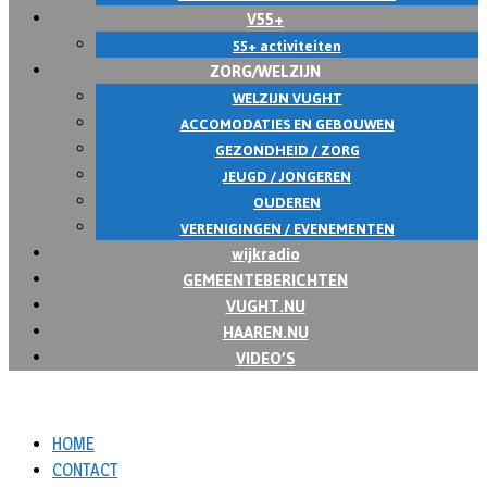
V55+
55+ activiteiten
ZORG/WELZIJN
WELZIJN VUGHT
ACCOMODATIES EN GEBOUWEN
GEZONDHEID / ZORG
JEUGD / JONGEREN
OUDEREN
VERENIGINGEN / EVENEMENTEN
wijkradio
GEMEENTEBERICHTEN
VUGHT.NU
HAAREN.NU
VIDEO’S
HOME
CONTACT