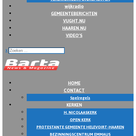
wijkradio
GEMEENTEBERICHTEN
VUGHT.NU
HAAREN.NU
VIDEO’S
x
HOME
CONTACT
Spelregels
KERKEN
H. NICOLAASKERK
OPEN KERK
PROTESTANTE GEMEENTE HELEVOIRT-HAAREN
BEZINNINGSCENTRUM EMMAUS