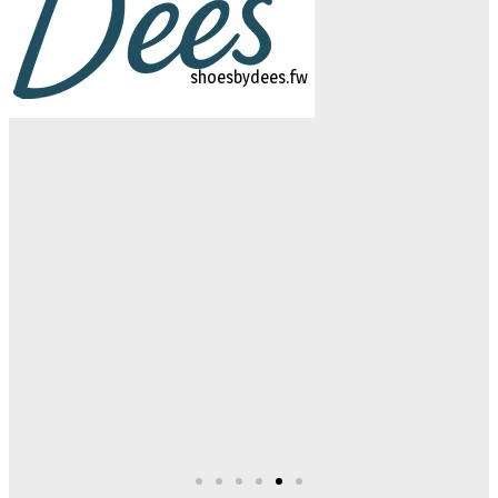
logo-studiebegeleidinghelvoirt