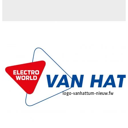
logo-vanhattum-nieuw.fw