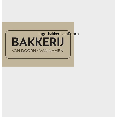
logo-bakkerijvanDoorn