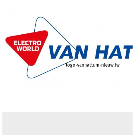
logo-vanhattum-nieuw.fw