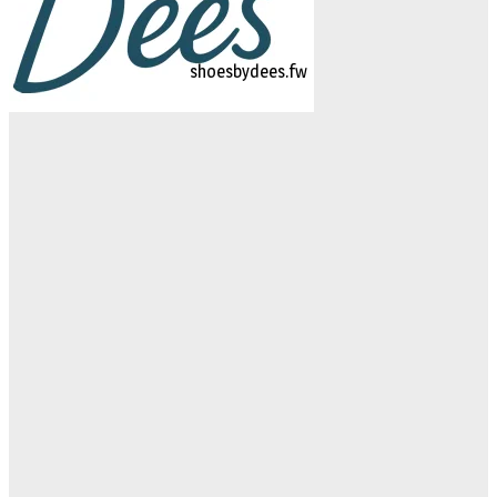
logo-studiebegeleidinghelvoirt