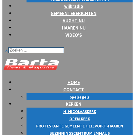
wijkradio
GEMEENTEBERICHTEN
VUGHT.NU
HAAREN.NU
VIDEO’S
x
HOME
CONTACT
Spelregels
KERKEN
H. NICOLAASKERK
OPEN KERK
PROTESTANTE GEMEENTE HELEVOIRT-HAAREN
BEZINNINGSCENTRUM EMMAUS