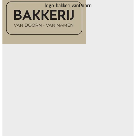
logo-bakkerijvanDoorn