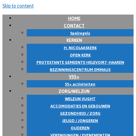
Skip to content
HOME
CONTACT
Spelregels
KERKEN
H. NICOLAASKERK
OPEN KERK
PROTESTANTE GEMEENTE HELEVOIRT-HAAREN
BEZINNINGSCENTRUM EMMAUS
V55+
55+ activiteiten
ZORG/WELZIJN
WELZIJN VUGHT
ACCOMODATIES EN GEBOUWEN
GEZONDHEID / ZORG
JEUGD / JONGEREN
OUDEREN
VERENIGINGEN / EVENEMENTEN