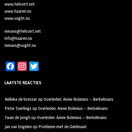
www.helvoirt.net
www.haaren.nu
www.vught.nu
nieuws@helvoirt.net
info@haaren.nu
nieuws@vught.nu
Fa
In
T
ce
st
wi
LAATSTE REACTIES
b
ag
tt
oo
ra
er
Nelleke de bresser
op
Overleden: Annie Bolenius – Berkelmans
k
m
Peter Tuerlings
op
Overleden: Annie Bolenius – Berkelmans
Twan de Jongh
op
Overleden: Annie Bolenius – Berkelmans
Jan van Engelen
op
Probleem met de Geldmaat