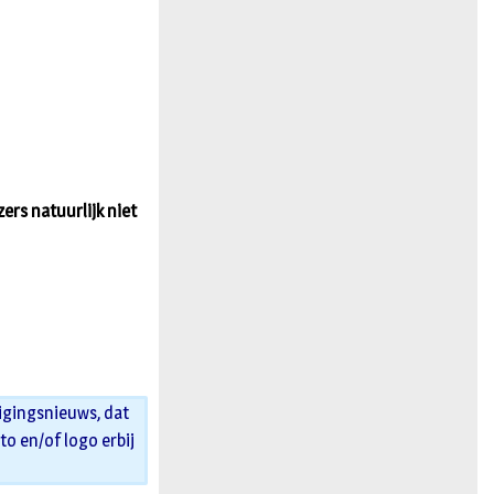
n
ers natuurlijk niet
igingsnieuws, dat
oto en/of logo erbij