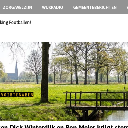
ZORG/WELZIJN
WIJKRADIO
GEMEENTEBERICHTEN
ermoedelijk opzet
sen Dick Winterdijk en Bep Meier krijgt ste