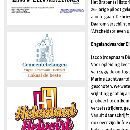
Het Brabants Histor
26-jarige piloot ge
aan te gaan. De bri
Daarom verschijnt o
‘Afscheidsbrieven ui
Engelandvaarder Di
Jacob (roepnaam Dic
Voor opleiding keert
van 1939 de oorlogs
Marine Luchtvaartd
geschoten. We weten
vrijlating gaat hij a
probeert te ontkome
verzetsstrijders, g
Vanuit daar schrijft
ook over zijn liefde
helaas met een trag