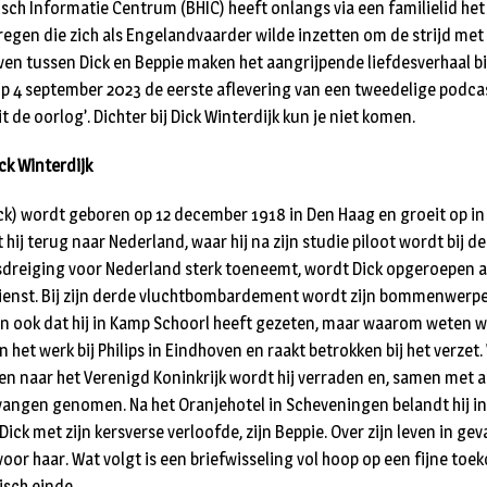
isch Informatie Centrum (BHIC) heeft onlangs via een familielid het
kregen die zich als Engelandvaarder wilde inzetten om de strijd met
even tussen Dick en Beppie maken het aangrijpende liefdesverhaal bi
p 4 september 2023 de eerste aflevering van een tweedelige podcas
t de oorlog’. Dichter bij Dick Winterdijk kun je niet komen.
ck Winterdijk
k) wordt geboren op 12 december 1918 in Den Haag en groeit op in
 hij terug naar Nederland, waar hij na zijn studie piloot wordt bij de
dreiging voor Nederland sterk toeneemt, wordt Dick opgeroepen als
ienst. Bij zijn derde vluchtbombardement wordt zijn bommenwerper
 ook dat hij in Kamp Schoorl heeft gezeten, maar waarom weten we 
an het werk bij Philips in Eindhoven en raakt betrokken bij het verzet
n naar het Verenigd Koninkrijk wordt hij verraden en, samen met 
evangen genomen. Na het Oranjehotel in Scheveningen belandt hij i
 Dick met zijn kersverse verloofde, zijn Beppie. Over zijn leven in 
 voor haar. Wat volgt is een briefwisseling vol hoop op een fijne t
isch einde.