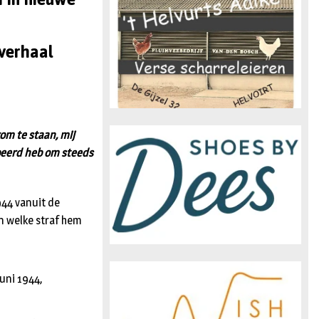
n
verhaal
kom te staan, mij
obeerd heb om steeds
944 vanuit de
an welke straf hem
juni 1944,