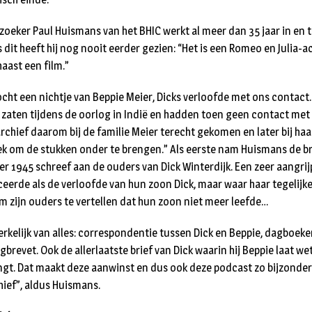
zoeker Paul Huismans van het BHIC werkt al meer dan 35 jaar in en 
 dit heeft hij nog nooit eerder gezien: “Het is een Romeo en Julia-ac
haast een film.”
cht een nichtje van Beppie Meier, Dicks verloofde met ons contact
 zaten tijdens de oorlog in Indië en hadden toen geen contact met
archief daarom bij de familie Meier terecht gekomen en later bij haar
ek om de stukken onder te brengen.” Als eerste nam Huismans de br
r 1945 schreef aan de ouders van Dick Winterdijk. Een zeer aangrij
ceerde als de verloofde van hun zoon Dick, maar waar haar tegelijke
 zijn ouders te vertellen dat hun zoon niet meer leefde…
 werkelijk van alles: correspondentie tussen Dick en Beppie, dagboeken
gbrevet. Ook de allerlaatste brief van Dick waarin hij Beppie laat w
gt. Dat maakt deze aanwinst en dus ook deze podcast zo bijzonder
hief”, aldus Huismans.