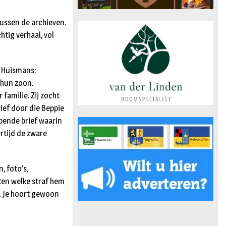
tussen de archieven.
htig verhaal, vol
. Huismans:
 hun zoon.
 familie. Zij zocht
ief door die Beppie
pende brief waarin
rtijd de zware
, foto’s,
eten welke straf hem
. Je hoort gewoon