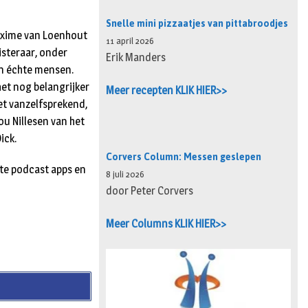
Snelle mini pizzaatjes van pittabroodjes
axime van Loenhout
11 april 2026
uisteraar, onder
Erik Manders
an échte mensen.
et nog belangrijker
Meer recepten KLIK HIER>>
iet vanzelfsprekend,
u Nillesen van het
ick.
Corvers Column: Messen geslepen
ete podcast apps en
8 juli 2026
door Peter Corvers
Meer Columns KLIK HIER>>