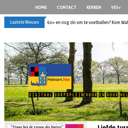
HOME
CONTACT
KERKEN
V55+
Laatste Nieuws
Buxusplanten in brand in Biezenmortel, v
Liefde tus