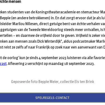
 échte mensen
reken studenten van de Koningstheateracademie en stemacteur M
 Beppie (en andere betrokkenen) in. En dat zorgt ervoor dat je als l
isleider Marilou Nillesen, direct getuige bent van échte verhalen v
oggetuigen van de Tweede Wereldoorlog steeds meer ontvallen, is h
vertellen – en daarmee de vrijheid door te geven. Vrijheid is zeker n
nken aan mensen zoals Dick Winterdijk”, aldus podcastmaker Marilo
t reist ze zelfs af naar Frankrijk op zoek naar een aanverwant van D
t de oorlog’ kun je sinds 4 september 2023 luisteren via alle favori
cast
. Aflevering 2 verschijnt op maandag 18 september 2023.
Geposeerde foto Beppie Meier, collectie Els ten Brink
SPELREGELS-CONTACT