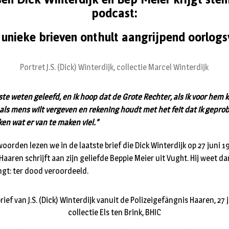
podcast:
 unieke brieven onthult aangrijpend oorlogs
Portret J.S. (Dick) Winterdijk, collectie Marcel Winterdijk
ste weten geleefd, en ik hoop dat de Grote Rechter, als ik voor hem 
als mens wilt vergeven en rekening houdt met het feit dat ik gepr
en wat er van te maken viel.”
orden lezen we in de laatste brief die Dick Winterdijk op 27 juni 1
Haaren schrijft aan zijn geliefde Beppie Meier uit Vught. Hij weet d
gt: ter dood veroordeeld.
rief van J.S. (Dick) Winterdijk vanuit de Polizeigefängnis Haaren, 27 
collectie Els ten Brink, BHIC