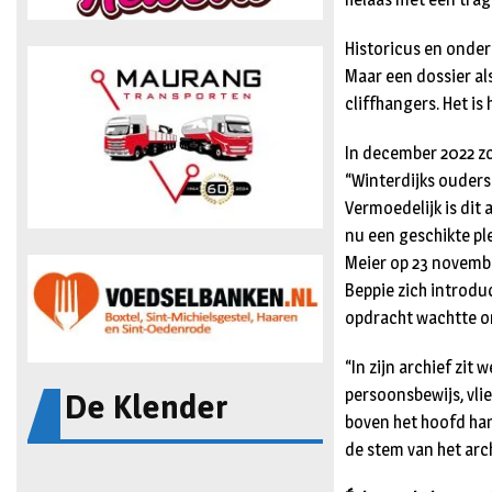
Historicus en onder
Maar een dossier als
cliffhangers. Het is 
In december 2022 zo
“Winterdijks ouders
Vermoedelijk is dit 
nu een geschikte pl
Meier op 23 novembe
Beppie zich introdu
opdracht wachtte om
“In zijn archief zit
De Klender
persoonsbewijs, vlie
boven het hoofd han
de stem van het arc