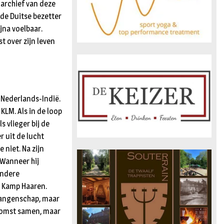
 archief van deze
 de Duitse bezetter
jna voelbaar.
t over zijn leven
 Nederlands-Indië.
 KLM. Als in de loop
 vlieger bij de
 uit de lucht
niet. Na zijn
. Wanneer hij
andere
n Kamp Haaren.
gevangenschap, maar
oekomst samen, maar