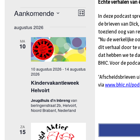
Échte verhalen van
In deze podcast sp
de brieven van Dick,
toeziend oog van re
“Nu de werkelijke o
dit verhaal door te 
dat hebben we te da
BHIC. Voor de podcas
‘Afscheidsbrieven ui
via
www.bhic.nl/pod