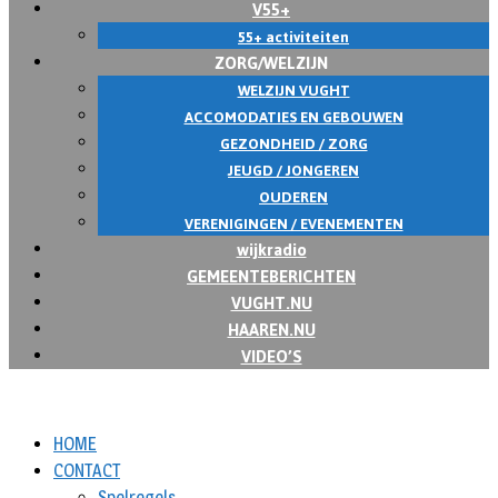
V55+
55+ activiteiten
ZORG/WELZIJN
WELZIJN VUGHT
ACCOMODATIES EN GEBOUWEN
GEZONDHEID / ZORG
JEUGD / JONGEREN
OUDEREN
VERENIGINGEN / EVENEMENTEN
wijkradio
GEMEENTEBERICHTEN
VUGHT.NU
HAAREN.NU
VIDEO’S
HOME
CONTACT
Spelregels