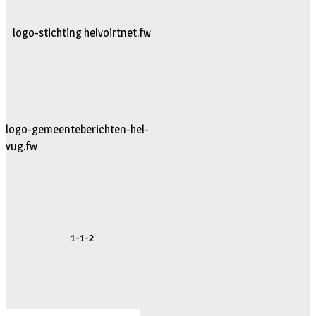
logo-stichting helvoirtnet.fw
logo-gemeenteberichten-hel-
vug.fw
1-1-2