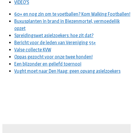
VIDEO’S
60+ en nog zin om te voetballen? Kom Walking Footballen!
Buxusplanten in brand in Biezenmortel, vermoedelijk
opzet
Spreidingswet asielzoekers: hoe zit dat?
Bericht voor de leden van Vereniging 55+
Valse collecte KVW
Oppas gezocht voor onze twee honden!
Een bijzonder en geliefd toernooi
Vught moet naar Den Haag: geen opvang asielzoekers