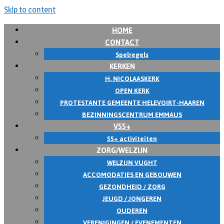
Skip to content
HOME
CONTACT
Spelregels
KERKEN
H. NICOLAASKERK
OPEN KERK
PROTESTANTE GEMEENTE HELEVOIRT-HAAREN
BEZINNINGSCENTRUM EMMAUS
V55+
55+ activiteiten
ZORG/WELZIJN
WELZIJN VUGHT
ACCOMODATIES EN GEBOUWEN
GEZONDHEID / ZORG
JEUGD / JONGEREN
OUDEREN
VERENIGINGEN / EVENEMENTEN