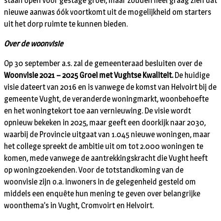
staan open voor gestage groei, maar zouden heel graag zien dat
nieuwe aanwas óók voortkomt uit de mogelijkheid om starters
uit het dorp ruimte te kunnen bieden.
Over de woonvisie
Op 30 september a.s. zal de gemeenteraad besluiten over de
Woonvisie 2021 – 2025 Groei met Vughtse
Kwaliteit.
De huidige
visie dateert van 2016 en is vanwege de komst van Helvoirt bij de
gemeente Vught, de veranderde woningmarkt, woonbehoefte
en het woningtekort toe aan vernieuwing. De visie wordt
opnieuw bekeken in 2025, maar geeft een doorkijk naar 2030,
waarbij de Provincie uitgaat van 1.045 nieuwe woningen, maar
het college spreekt de ambitie uit om tot 2.000 woningen te
komen, mede vanwege de aantrekkingskracht die Vught heeft
op woningzoekenden. Voor de totstandkoming van de
woonvisie zijn o.a. inwoners in de gelegenheid gesteld om
middels een enquête hun mening te geven over belangrijke
woonthema’s in Vught, Cromvoirt en Helvoirt.