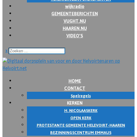
wijkradio
GEMEENTEBERICHTEN
VUGHT.NU
HAAREN.NU
VIDEO’S
x
HOME
CONTACT
Spelregels
KERKEN
H. NICOLAASKERK
OPEN KERK
PROTESTANTE GEMEENTE HELEVOIRT-HAAREN
BEZINNINGSCENTRUM EMMAUS