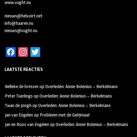
www.vught.nu
nieuws@helvoirt.net
info@haaren.nu
nieuws@vught.nu
Fa
In
T
ce
st
wi
LAATSTE REACTIES
b
ag
tt
oo
ra
er
Nelleke de bresser
op
Overleden: Annie Bolenius – Berkelmans
k
m
Peter Tuerlings
op
Overleden: Annie Bolenius – Berkelmans
Twan de Jongh
op
Overleden: Annie Bolenius – Berkelmans
Jan van Engelen
op
Probleem met de Geldmaat
Jan en Roos van Engelen
op
Overleden: Annie Bolenius – Berkelmans