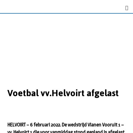
Voetbal vv.Helvoirt afgelast
HELVOIRT – 6 februari 2022. De wedstrijd Vianen Vooruit 1 –
vv. Helvoirt 1 die voor vanmiddag stond gepland is afgelast.