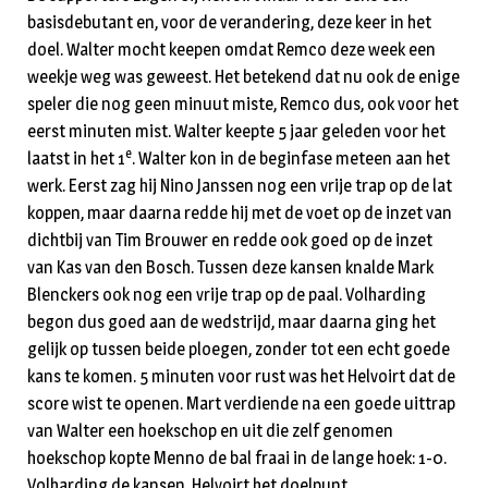
basisdebutant en, voor de verandering, deze keer in het
doel. Walter mocht keepen omdat Remco deze week een
weekje weg was geweest. Het betekend dat nu ook de enige
speler die nog geen minuut miste, Remco dus, ook voor het
eerst minuten mist. Walter keepte 5 jaar geleden voor het
e
laatst in het 1
. Walter kon in de beginfase meteen aan het
werk. Eerst zag hij Nino Janssen nog een vrije trap op de lat
koppen, maar daarna redde hij met de voet op de inzet van
dichtbij van Tim Brouwer en redde ook goed op de inzet
van Kas van den Bosch. Tussen deze kansen knalde Mark
Blenckers ook nog een vrije trap op de paal. Volharding
begon dus goed aan de wedstrijd, maar daarna ging het
gelijk op tussen beide ploegen, zonder tot een echt goede
kans te komen. 5 minuten voor rust was het Helvoirt dat de
score wist te openen. Mart verdiende na een goede uittrap
van Walter een hoekschop en uit die zelf genomen
hoekschop kopte Menno de bal fraai in de lange hoek: 1-0.
Volharding de kansen, Helvoirt het doelpunt.