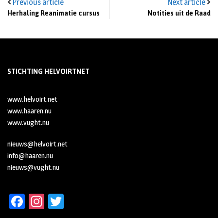
Previous article
Next article
Herhaling Reanimatie cursus
Notities uit de Raad
STICHTING HELVOIRTNET
www.helvoirt.net
www.haaren.nu
www.vught.nu
nieuws@helvoirt.net
info@haaren.nu
nieuws@vught.nu
Fa
In
T
ce
st
wi