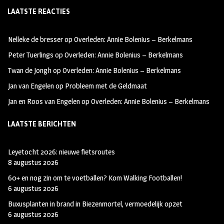
LAATSTE REACTIES
b
ag
tt
oo
ra
er
Nelleke de bresser
op
Overleden: Annie Bolenius – Berkelmans
k
m
Peter Tuerlings
op
Overleden: Annie Bolenius – Berkelmans
Twan de Jongh
op
Overleden: Annie Bolenius – Berkelmans
Jan van Engelen
op
Probleem met de Geldmaat
Jan en Roos van Engelen
op
Overleden: Annie Bolenius – Berkelmans
LAATSTE BERICHTEN
Leyetocht 2026: nieuwe fietsroutes
8 augustus 2026
60+ en nog zin om te voetballen? Kom Walking Footballen!
6 augustus 2026
Buxusplanten in brand in Biezenmortel, vermoedelijk opzet
6 augustus 2026