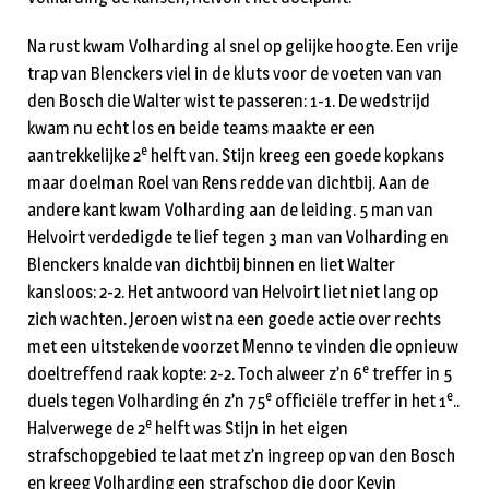
Na rust kwam Volharding al snel op gelijke hoogte. Een vrije
trap van Blenckers viel in de kluts voor de voeten van van
den Bosch die Walter wist te passeren: 1-1. De wedstrijd
kwam nu echt los en beide teams maakte er een
e
aantrekkelijke 2
helft van. Stijn kreeg een goede kopkans
maar doelman Roel van Rens redde van dichtbij. Aan de
andere kant kwam Volharding aan de leiding. 5 man van
Helvoirt verdedigde te lief tegen 3 man van Volharding en
Blenckers knalde van dichtbij binnen en liet Walter
kansloos: 2-2. Het antwoord van Helvoirt liet niet lang op
zich wachten. Jeroen wist na een goede actie over rechts
met een uitstekende voorzet Menno te vinden die opnieuw
e
doeltreffend raak kopte: 2-2. Toch alweer z’n 6
treffer in 5
e
e
duels tegen Volharding én z’n 75
officiële treffer in het 1
..
e
Halverwege de 2
helft was Stijn in het eigen
strafschopgebied te laat met z’n ingreep op van den Bosch
en kreeg Volharding een strafschop die door Kevin