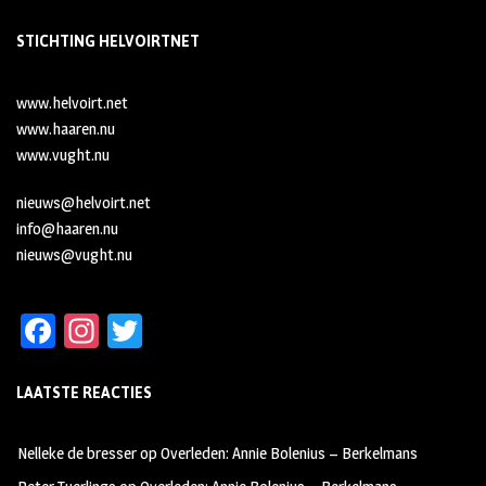
STICHTING HELVOIRTNET
www.helvoirt.net
www.haaren.nu
www.vught.nu
nieuws@helvoirt.net
info@haaren.nu
nieuws@vught.nu
Fa
In
T
ce
st
wi
LAATSTE REACTIES
b
ag
tt
oo
ra
er
Nelleke de bresser
op
Overleden: Annie Bolenius – Berkelmans
k
m