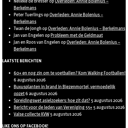
Nelleke de bresser
op
Overleden: Annie Bolenius –
Berkelmans
Peter Tuerlings
op
Overleden: Annie Bolenius –
Berkelmans
Twan de Jongh
op
Overleden: Annie Bolenius – Berkelmans
Jan van Engelen
op
Probleem met de Geldmaat
Jan en Roos van Engelen
op
Overleden: Annie Bolenius –
Berkelmans
LAATSTE BERICHTEN
60+ en nog zin om te voetballen? Kom Walking Footballen!
6 augustus 2026
Buxusplanten in brand in Biezenmortel, vermoedelijk
opzet
6 augustus 2026
Spreidingswet asielzoekers: hoe zit dat?
5 augustus 2026
Bericht voor de leden van Vereniging 55+
5 augustus 2026
Valse collecte KVW
5 augustus 2026
LIKE ONS OP FACEBOOK!