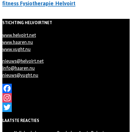
fitness Fysiotherapie Helvoirt
STICHTING HELVOIRTNET
www.helvoirt.net
www.haaren.nu
www.vught.nu
nieuws@helvoirt.net
info@haaren.nu
nieuws@vught.nu
Facebook
Instagram
Twitter
LAATSTE REACTIES