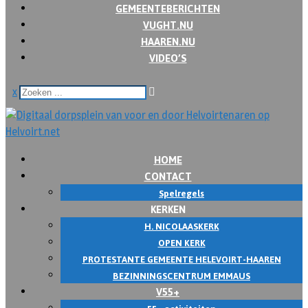
GEMEENTEBERICHTEN
VUGHT.NU
HAAREN.NU
VIDEO’S
x
HOME
CONTACT
Spelregels
KERKEN
H. NICOLAASKERK
OPEN KERK
PROTESTANTE GEMEENTE HELEVOIRT-HAAREN
BEZINNINGSCENTRUM EMMAUS
V55+