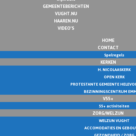
GEMEENTEBERICHTEN
VUGHT.NU
HAAREN.NU
VIDEO’S
HOME
CONTACT
Spelregels
KERKEN
H. NICOLAASKERK
OPEN KERK
PROTESTANTE GEMEENTE HELEVO
BEZINNINGSCENTRUM EM
V55+
55+ activiteiten
ZORG/WELZIJN
WELZIJN VUGHT
ACCOMODATIES EN GEBO
GEZONDHEID / ZORG