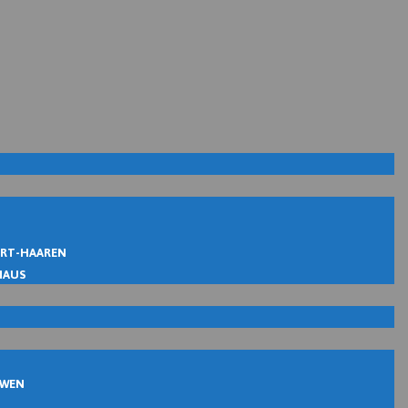
IRT-HAAREN
MAUS
UWEN