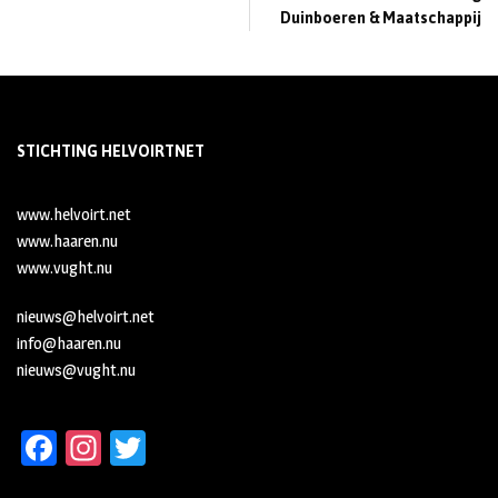
Duinboeren & Maatschappij
STICHTING HELVOIRTNET
www.helvoirt.net
www.haaren.nu
www.vught.nu
nieuws@helvoirt.net
info@haaren.nu
nieuws@vught.nu
Fa
In
T
ce
st
wi