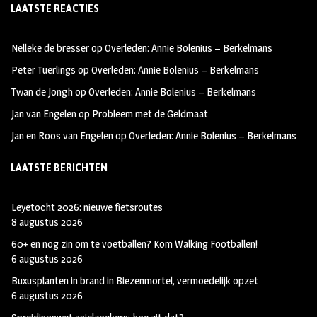
LAATSTE REACTIES
b
ag
tt
oo
ra
er
Nelleke de bresser
op
Overleden: Annie Bolenius – Berkelmans
k
m
Peter Tuerlings
op
Overleden: Annie Bolenius – Berkelmans
Twan de Jongh
op
Overleden: Annie Bolenius – Berkelmans
Jan van Engelen
op
Probleem met de Geldmaat
Jan en Roos van Engelen
op
Overleden: Annie Bolenius – Berkelmans
LAATSTE BERICHTEN
Leyetocht 2026: nieuwe fietsroutes
8 augustus 2026
60+ en nog zin om te voetballen? Kom Walking Footballen!
6 augustus 2026
Buxusplanten in brand in Biezenmortel, vermoedelijk opzet
6 augustus 2026