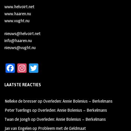
www.helvoirt.net
www.haaren.nu
www.vught.nu
nieuws@helvoirt.net
info@haaren.nu
nieuws@vught.nu
Fa
In
T
ce
st
wi
LAATSTE REACTIES
b
ag
tt
oo
ra
er
Nelleke de bresser
op
Overleden: Annie Bolenius – Berkelmans
k
m
Peter Tuerlings
op
Overleden: Annie Bolenius – Berkelmans
Twan de Jongh
op
Overleden: Annie Bolenius – Berkelmans
Jan van Engelen
op
Probleem met de Geldmaat