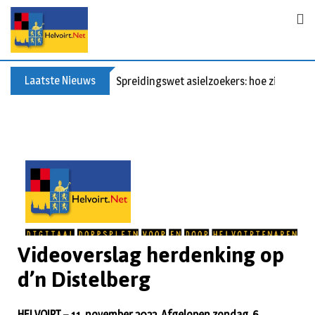
Laatste Nieuws
Spreidingswet asielzoekers: hoe zit dat?
Videoverslag herdenking op
d’n Distelberg
HELVOIRT – 11 november 2022. Afgelopen zondag, 6