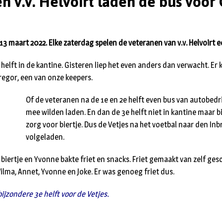
n v.v. Helvoirt laden de bus voor
13 maart 2022. Elke zaterdag spelen de veteranen van v.v. Helvoirt e
 helft in de kantine. Gisteren liep het even anders dan verwacht. E
egor, een van onze keepers.
Of de veteranen na de 1e en 2e helft even bus van autobedri
mee wilden laden. En dan de 3e helft niet in kantine maar bi
zorg voor biertje. Dus de Vetjes na het voetbal naar den In
volgeladen.
biertje en Yvonne bakte friet en snacks. Friet gemaakt van zelf ge
lma, Annet, Yvonne en Joke. Er was genoeg friet dus.
ijzondere 3e helft voor de Vetjes.