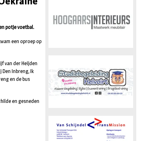
 Oekraïne
n
en potje voetbal.
r kwam een oproep op
jf van der Heijden
j Den Inbreng, Ik
breng en de bus
schilde en gesneden