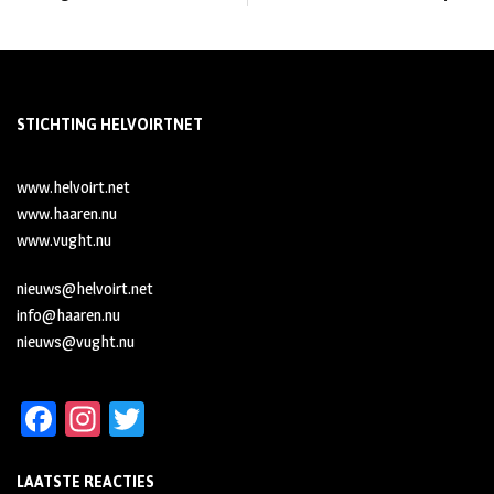
STICHTING HELVOIRTNET
www.helvoirt.net
www.haaren.nu
www.vught.nu
nieuws@helvoirt.net
info@haaren.nu
nieuws@vught.nu
Fa
In
T
ce
st
wi
LAATSTE REACTIES
b
ag
tt