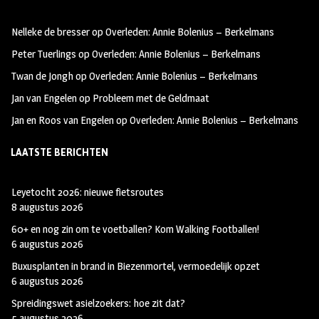
oo
ra
er
Nelleke de bresser
op
Overleden: Annie Bolenius – Berkelmans
k
m
Peter Tuerlings
op
Overleden: Annie Bolenius – Berkelmans
Twan de Jongh
op
Overleden: Annie Bolenius – Berkelmans
Jan van Engelen
op
Probleem met de Geldmaat
Jan en Roos van Engelen
op
Overleden: Annie Bolenius – Berkelmans
LAATSTE BERICHTEN
Leyetocht 2026: nieuwe fietsroutes
8 augustus 2026
60+ en nog zin om te voetballen? Kom Walking Footballen!
6 augustus 2026
Buxusplanten in brand in Biezenmortel, vermoedelijk opzet
6 augustus 2026
Spreidingswet asielzoekers: hoe zit dat?
5 augustus 2026