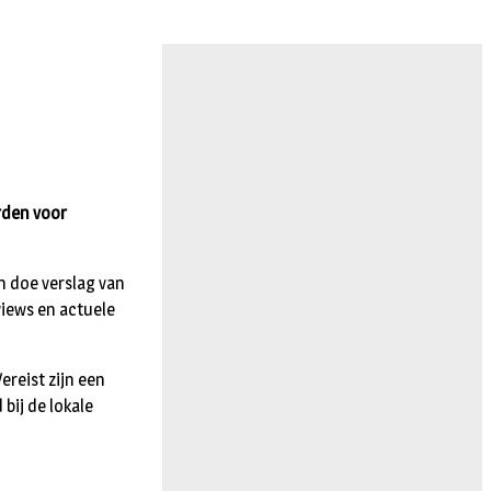
rden voor
n doe verslag van
views en actuele
ereist zijn een
bij de lokale