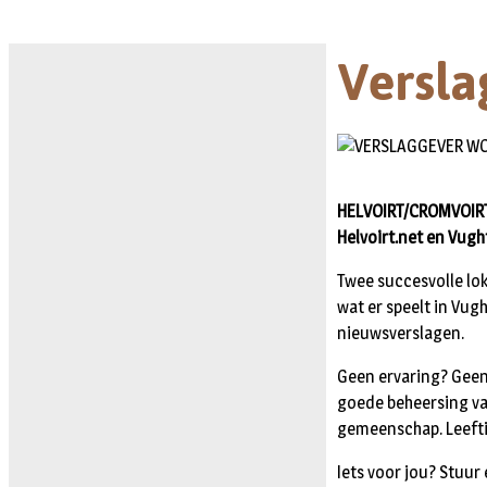
Versla
HELVOIRT/CROMVOIRT/V
Helvoirt.net en Vugh
Twee succesvolle lo
wat er speelt in Vug
nieuwsverslagen.
Geen ervaring? Geen 
goede beheersing van
gemeenschap. Leeftij
Iets voor jou? Stuur