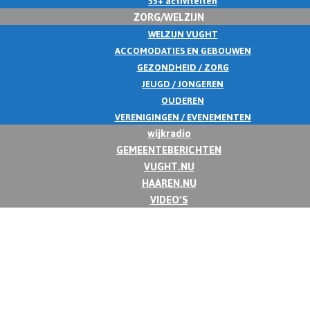
55+ activiteiten
ZORG/WELZIJN
WELZIJN VUGHT
ACCOMODATIES EN GEBOUWEN
GEZONDHEID / ZORG
JEUGD / JONGEREN
OUDEREN
VERENIGINGEN / EVENEMENTEN
wijkradio
GEMEENTEBERICHTEN
VUGHT.NU
HAAREN.NU
VIDEO’S