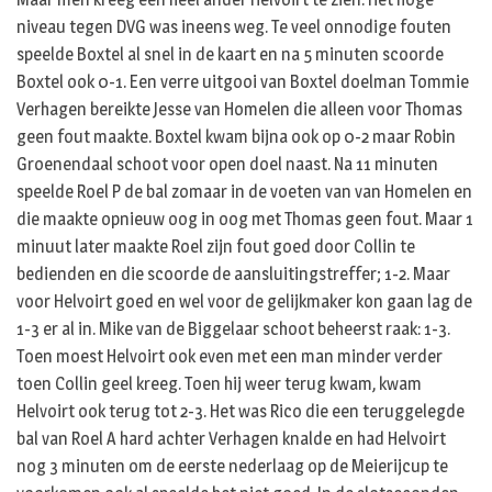
niveau tegen DVG was ineens weg. Te veel onnodige fouten
speelde Boxtel al snel in de kaart en na 5 minuten scoorde
Boxtel ook 0-1. Een verre uitgooi van Boxtel doelman Tommie
Verhagen bereikte Jesse van Homelen die alleen voor Thomas
geen fout maakte. Boxtel kwam bijna ook op 0-2 maar Robin
Groenendaal schoot voor open doel naast. Na 11 minuten
speelde Roel P de bal zomaar in de voeten van van Homelen en
die maakte opnieuw oog in oog met Thomas geen fout. Maar 1
minuut later maakte Roel zijn fout goed door Collin te
bedienden en die scoorde de aansluitingstreffer; 1-2. Maar
voor Helvoirt goed en wel voor de gelijkmaker kon gaan lag de
1-3 er al in. Mike van de Biggelaar schoot beheerst raak: 1-3.
Toen moest Helvoirt ook even met een man minder verder
toen Collin geel kreeg. Toen hij weer terug kwam, kwam
Helvoirt ook terug tot 2-3. Het was Rico die een teruggelegde
bal van Roel A hard achter Verhagen knalde en had Helvoirt
nog 3 minuten om de eerste nederlaag op de Meierijcup te