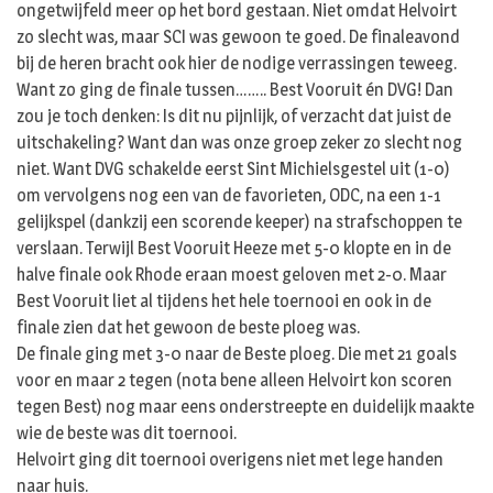
ongetwijfeld meer op het bord gestaan. Niet omdat Helvoirt
zo slecht was, maar SCI was gewoon te goed. De finaleavond
bij de heren bracht ook hier de nodige verrassingen teweeg.
Want zo ging de finale tussen…….. Best Vooruit én DVG! Dan
zou je toch denken: Is dit nu pijnlijk, of verzacht dat juist de
uitschakeling? Want dan was onze groep zeker zo slecht nog
niet. Want DVG schakelde eerst Sint Michielsgestel uit (1-0)
om vervolgens nog een van de favorieten, ODC, na een 1-1
gelijkspel (dankzij een scorende keeper) na strafschoppen te
verslaan. Terwijl Best Vooruit Heeze met 5-0 klopte en in de
halve finale ook Rhode eraan moest geloven met 2-0. Maar
Best Vooruit liet al tijdens het hele toernooi en ook in de
finale zien dat het gewoon de beste ploeg was.
De finale ging met 3-0 naar de Beste ploeg. Die met 21 goals
voor en maar 2 tegen (nota bene alleen Helvoirt kon scoren
tegen Best) nog maar eens onderstreepte en duidelijk maakte
wie de beste was dit toernooi.
Helvoirt ging dit toernooi overigens niet met lege handen
naar huis.