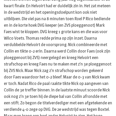
kwart finale. En Helvoirt had er duidelijk zin in. Het zat meteen
in de wedstrijd en het openingsdoelpunt kon ook niet
uitblijven. Die viel pas na 8 minuten toen Roel P Rico bediende
en in de korte hoek DVG keeper (en ZVS ploeggenoot) Mark
Faes wist te kloppen. DVG kreeg 1 grote kans en die was voor
Wilco Voets. Thomas redde prima op zijn inzet. Daarna
verdubbelde Helvoirt de voorsprong. Nick combineerde met
Collin en tikte 0-2 erin. Daarna werd Collin door Faes (ook zijn
ploeggenoot bij ZVS) neergelegd en kreeg Helvoirt een
strafschop en kreeg Faes nu te maken met z’n 3e ploeggenoot
bij ZVS Nick. Maar Nick zag z’n strafschop worden gekeerd
door Faes waardoor het 0-2 bleef. Maar de 0-3 van Nick kwam
er toch. Nadat Rico de paal raakte tikte Nick op aangeven van
Collin de 3e treffer binnen. In de laatste minuut scoorde Nick
ook nog z’n 3e toen hij de diepe bal van Collin afrondde met
een stift. Zo begon de titelverdediger met een afgetekende en
verdiende 4-0 zege op DVG. De 2e wedstrijd was tegen Boxtel.
Maar men kreeg een heel ander Helvoirt te zien. Het hoge