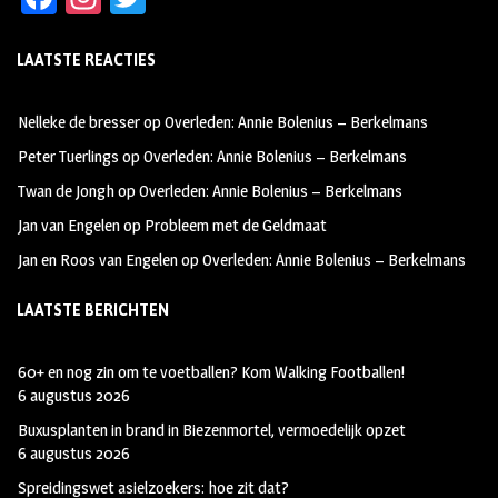
ce
st
wi
LAATSTE REACTIES
b
ag
tt
oo
ra
er
Nelleke de bresser
op
Overleden: Annie Bolenius – Berkelmans
k
m
Peter Tuerlings
op
Overleden: Annie Bolenius – Berkelmans
Twan de Jongh
op
Overleden: Annie Bolenius – Berkelmans
Jan van Engelen
op
Probleem met de Geldmaat
Jan en Roos van Engelen
op
Overleden: Annie Bolenius – Berkelmans
LAATSTE BERICHTEN
60+ en nog zin om te voetballen? Kom Walking Footballen!
6 augustus 2026
Buxusplanten in brand in Biezenmortel, vermoedelijk opzet
6 augustus 2026
Spreidingswet asielzoekers: hoe zit dat?