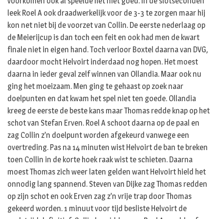
voorkomen ook al speelde het niet goed. In de slotseconden
leek Roel A ook draadwerkelijk voor de 3-3 te zorgen maar hij
kon net niet bij de voorzet van Collin. De eerste nederlaag op
de Meierijcup is dan toch een feit en ook had men de kwart
finale niet in eigen hand. Toch verloor Boxtel daarna van DVG,
daardoor mocht Helvoirt inderdaad nog hopen. Het moest
daarna in ieder geval zelf winnen van Ollandia. Maar ook nu
ging het moeizaam. Men ging te gehaast op zoek naar
doelpunten en dat kwam het spel niet ten goede. Ollandia
kreeg de eerste de beste kans maar Thomas redde knap op het
schot van Stefan Erven. Roel A schoot daarna op de paal en
zag Collin z’n doelpunt worden afgekeurd vanwege een
overtreding. Pas na 14 minuten wist Helvoirt de ban te breken
toen Collin in de korte hoek raak wist te schieten. Daarna
moest Thomas zich weer laten gelden want Helvoirt hield het
onnodig lang spannend. Steven van Dijke zag Thomas redden
op zijn schot en ook Erven zag z’n vrije trap door Thomas
gekeerd worden. 1 minuut voor tijd besliste Helvoirt de