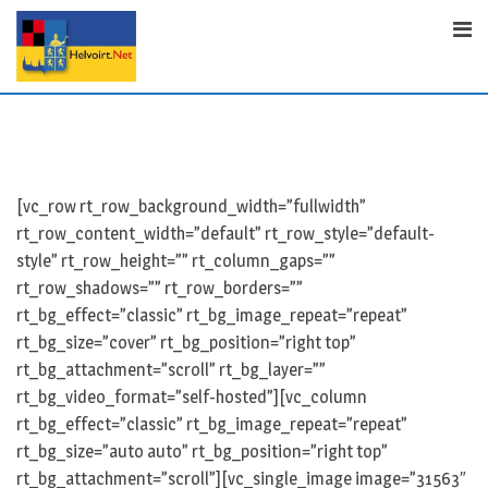
Skip
to
content
[vc_row rt_row_background_width=”fullwidth”
rt_row_content_width=”default” rt_row_style=”default-
style” rt_row_height=”” rt_column_gaps=””
rt_row_shadows=”” rt_row_borders=””
rt_bg_effect=”classic” rt_bg_image_repeat=”repeat”
rt_bg_size=”cover” rt_bg_position=”right top”
rt_bg_attachment=”scroll” rt_bg_layer=””
rt_bg_video_format=”self-hosted”][vc_column
rt_bg_effect=”classic” rt_bg_image_repeat=”repeat”
rt_bg_size=”auto auto” rt_bg_position=”right top”
rt_bg_attachment=”scroll”][vc_single_image image=”31563″