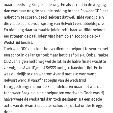
maar steeds lag Bregje in de weg. En als ze niet in de weg lag,
dan was daar nog de paal die redding bracht. En waar ODC het
naliet om te scoren, deed Helvoirt dat wel. Hilde vond Jolein
die via de paal de voorsprong van Helvoirt verdubbelde; 0-2.
En niet lang daarna maakte Jolein zelfs haar 2e. Hilde schoot
eerst tegen de paal, Jolein ving hem op en scoorde de 0-3.
Wedstrijd beslist.
Toch wist ODC dan toch het verdiende doelpunt te scoren met
een schot in de lange hoek maar het bleef bij 1-3. Ook al raakte
ODC van eigen helft nog wel de lat. In de halve finale wachtte
vervolgens Avanti’31 dat SVSSS met 5-0 kansloos liet. En het
was duidelijk te zien waarom Avanti met 5-0 won want
Helvoirt werd al vanaf het begin van de wedstrijd
teruggedrongen door de Schijndelnaren maar het was dan
toch weer Bregje die de doelpunten voorkwam. Toch was zij
halverwege de wedstrijd dan toch geslagen. Na een goede
actie van de Avanti speelster schoot zij de bal onder Bregje
door.