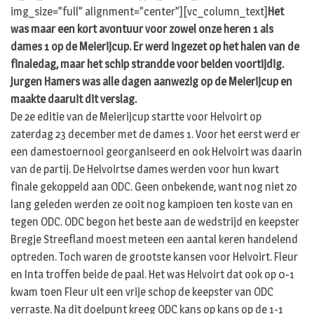
img_size=”full” alignment=”center”][vc_column_text]
Het
was maar een kort avontuur voor zowel onze heren 1 als
dames 1 op de Meierijcup. Er werd ingezet op het halen van de
finaledag, maar het schip strandde voor beiden voortijdig.
Jurgen Hamers was alle dagen aanwezig op de Meierijcup en
maakte daaruit dit verslag.
De 2e editie van de Meierijcup startte voor Helvoirt op
zaterdag 23 december met de dames 1. Voor het eerst werd er
een damestoernooi georganiseerd en ook Helvoirt was daarin
van de partij. De Helvoirtse dames werden voor hun kwart
finale gekoppeld aan ODC. Geen onbekende, want nog niet zo
lang geleden werden ze ooit nog kampioen ten koste van en
tegen ODC. ODC begon het beste aan de wedstrijd en keepster
Bregje Streefland moest meteen een aantal keren handelend
optreden. Toch waren de grootste kansen voor Helvoirt. Fleur
en Inta troffen beide de paal. Het was Helvoirt dat ook op 0-1
kwam toen Fleur uit een vrije schop de keepster van ODC
verraste. Na dit doelpunt kreeg ODC kans op kans op de 1-1