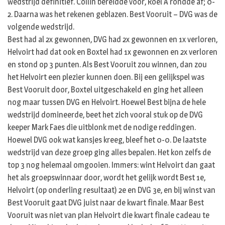
wedstrijd definitief. Collin bereidde voor, Roel A rondde af; 0-
2. Daarna was het rekenen geblazen. Best Vooruit – DVG was de
volgende wedstrijd.
Best had al 2x gewonnen, DVG had 2x gewonnen en 1x verloren,
Helvoirt had dat ook en Boxtel had 1x gewonnen en 2x verloren
en stond op 3 punten. Als Best Vooruit zou winnen, dan zou
het Helvoirt een plezier kunnen doen. Bij een gelijkspel was
Best Vooruit door, Boxtel uitgeschakeld en ging het alleen
nog maar tussen DVG en Helvoirt. Hoewel Best bijna de hele
wedstrijd domineerde, beet het zich vooral stuk op de DVG
keeper Mark Faes die uitblonk met de nodige reddingen.
Hoewel DVG ook wat kansjes kreeg, bleef het 0-0. De laatste
wedstrijd van deze groep ging alles bepalen. Het kon zelfs de
top 3 nog helemaal omgooien. Immers: wint Helvoirt dan gaat
het als groepswinnaar door, wordt het gelijk wordt Best 1e,
Helvoirt (op onderling resultaat) 2e en DVG 3e, en bij winst van
Best Vooruit gaat DVG juist naar de kwart finale. Maar Best
Vooruit was niet van plan Helvoirt die kwart finale cadeau te