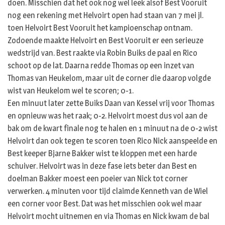
doen. Misschien dat het ook nog wel leek alsof Best Vooruit
nog een rekening met Helvoirt open had staan van 7 mei jl.
toen Helvoirt Best Vooruit het kampioenschap ontnam.
Zodoende maakte Helvoirt en Best Vooruit er een serieuze
wedstrijd van. Best raakte via Robin Buiks de paal en Rico
schoot op de lat. Daarna redde Thomas op een inzet van
Thomas van Heukelom, maar uit de corner die daarop volgde
wist van Heukelom wel te scoren; 0-1.
Een minuut later zette Buiks Daan van Kessel vrij voor Thomas
en opnieuw was het raak; 0-2. Helvoirt moest dus vol aan de
bak om de kwart finale nog te halen en 1 minuut na de 0-2 wist
Helvoirt dan ook tegen te scoren toen Rico Nick aanspeelde en
Best keeper Bjarne Bakker wist te kloppen met een harde
schuiver. Helvoirt was in deze fase iets beter dan Best en
doelman Bakker moest een poeier van Nick tot corner
verwerken. 4 minuten voor tijd claimde Kenneth van de Wiel
een corner voor Best. Dat was het misschien ook wel maar
Helvoirt mocht uitnemen en via Thomas en Nick kwam de bal