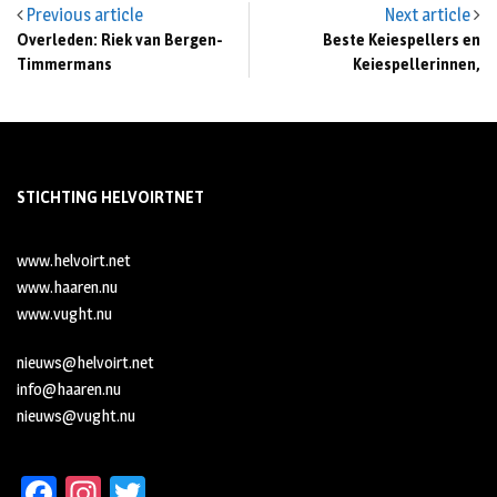
Previous article
Next article
Overleden: Riek van Bergen-
Beste Keiespellers en
Timmermans
Keiespellerinnen,
STICHTING HELVOIRTNET
www.helvoirt.net
www.haaren.nu
www.vught.nu
nieuws@helvoirt.net
info@haaren.nu
nieuws@vught.nu
Fa
In
T