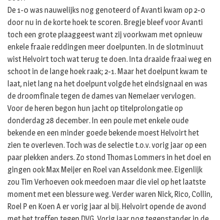
De 1-0 was nauwelijks nog genoteerd of Avanti kwam op 2-0
door nu in de korte hoek te scoren. Bregje bleef voor Avanti
toch een grote plaaggeest want zij voorkwam met opnieuw
enkele fraaie reddingen meer doelpunten. In de slotminuut
wist Helvoirt toch wat terug te doen. Inta draaide fraai weg en
schoot in de lange hoek raak; 2-1. Maar het doelpunt kwam te
laat, niet lang na het doelpunt volgde het eindsignaal en was
de droomfinale tegen de dames van Nemelaer vervlogen.
Voor de heren begon hun jacht op titelprolongatie op
donderdag 28 december. In een poule met enkele oude
bekende en een minder goede bekende moest Helvoirt het
zien te overleven. Toch was de selectie t.o.v. vorig jaar op een
paar plekken anders. Zo stond Thomas Lommers in het doel en
gingen ook Max Meijer en Roel van Asseldonk mee. Eigenlijk
zou Tim Verhoeven ook meedoen maar die viel op het laatste
moment met een blessure weg. Verder waren Nick, Rico, Collin,
Roel P en Koen A er vorig jaar al bij. Helvoirt opende de avond
met het treffen tegen DVG. Vorig jaar nog tegenstander in de