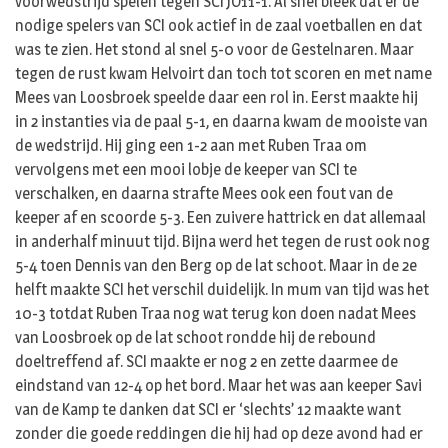
voorwedstrijd spelen tegen SCI JO11-1. Al snel bleek dat er de
nodige spelers van SCI ook actief in de zaal voetballen en dat
was te zien. Het stond al snel 5-0 voor de Gestelnaren. Maar
tegen de rust kwam Helvoirt dan toch tot scoren en met name
Mees van Loosbroek speelde daar een rol in. Eerst maakte hij
in 2 instanties via de paal 5-1, en daarna kwam de mooiste van
de wedstrijd. Hij ging een 1-2 aan met Ruben Traa om
vervolgens met een mooi lobje de keeper van SCI te
verschalken, en daarna strafte Mees ook een fout van de
keeper af en scoorde 5-3. Een zuivere hattrick en dat allemaal
in anderhalf minuut tijd. Bijna werd het tegen de rust ook nog
5-4 toen Dennis van den Berg op de lat schoot. Maar in de 2e
helft maakte SCI het verschil duidelijk. In mum van tijd was het
10-3 totdat Ruben Traa nog wat terug kon doen nadat Mees
van Loosbroek op de lat schoot rondde hij de rebound
doeltreffend af. SCI maakte er nog 2 en zette daarmee de
eindstand van 12-4 op het bord. Maar het was aan keeper Savi
van de Kamp te danken dat SCI er ‘slechts’ 12 maakte want
zonder die goede reddingen die hij had op deze avond had er