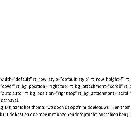
idth=”default” rt_row_style=”default-style” rt_row_height=”” 
=”cover” rt_bg_position=”right top” rt_bg_attachment=”scroll” r
”auto auto” rt_bg_position=”right top” rt_bg_attachment=”scroll
 carnaval.
Dit jaar is het thema: “we doen ut op z’n middeleeuws”. Een thema
rk uit de kast en doe mee met onze kenderoptocht. Misschien ben jij 