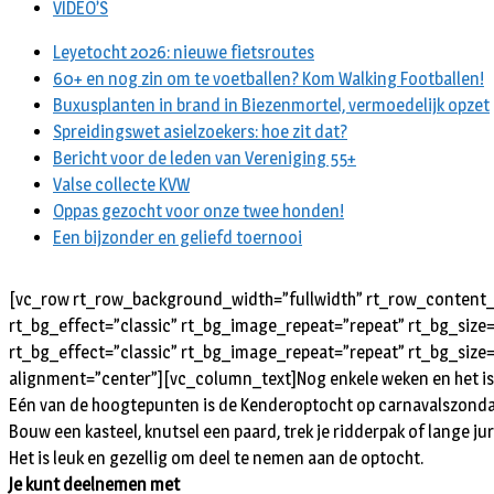
VIDEO’S
Leyetocht 2026: nieuwe fietsroutes
60+ en nog zin om te voetballen? Kom Walking Footballen!
Buxusplanten in brand in Biezenmortel, vermoedelijk opzet
Spreidingswet asielzoekers: hoe zit dat?
Bericht voor de leden van Vereniging 55+
Valse collecte KVW
Oppas gezocht voor onze twee honden!
Een bijzonder en geliefd toernooi
[vc_row rt_row_background_width=”fullwidth” rt_row_content_w
rt_bg_effect=”classic” rt_bg_image_repeat=”repeat” rt_bg_size
rt_bg_effect=”classic” rt_bg_image_repeat=”repeat” rt_bg_size=
alignment=”center”][vc_column_text]
Nog enkele weken en het is
Eén van de hoogtepunten is de Kenderoptocht op carnavalszondag. 
Bouw een kasteel, knutsel een paard, trek je ridderpak of lange ju
Het is leuk en gezellig om deel te nemen aan de optocht.
Je kunt deelnemen met