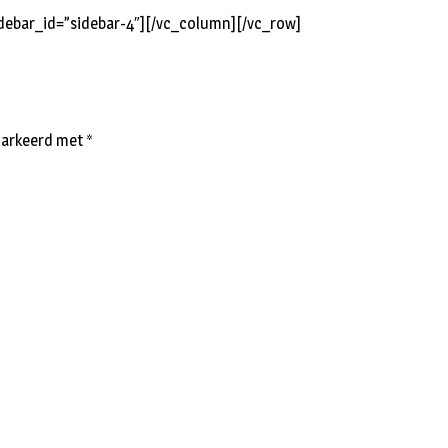
debar_id=”sidebar-4″][/vc_column][/vc_row]
emarkeerd met
*