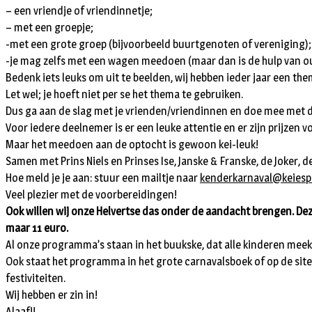
– een vriendje of vriendinnetje;
– met een groepje;
-met een grote groep (bijvoorbeeld buurtgenoten of vereniging);
-je mag zelfs met een wagen meedoen (maar dan is de hulp van o
Bedenk iets leuks om uit te beelden, wij hebben ieder jaar een the
Let wel; je hoeft niet per se het thema te gebruiken.
Dus ga aan de slag met je vrienden/vriendinnen en doe mee met 
Voor iedere deelnemer is er een leuke attentie en er zijn prijzen v
Maar het meedoen aan de optocht is gewoon kei-leuk!
Samen met Prins Niels en Prinses Ise, Janske & Franske, de Joker, 
Hoe meld je je aan: stuur een mailtje naar
kenderkarnaval@keiespe
Veel plezier met de voorbereidingen!
Ook willen wij onze Helvertse das onder de aandacht brengen. Deze
maar 11 euro.
Al onze programma’s staan in het buukske, dat alle kinderen meekr
Ook staat het programma in het grote carnavalsboek of op de site: w
festiviteiten.
Wij hebben er zin in!
Alaaf!!