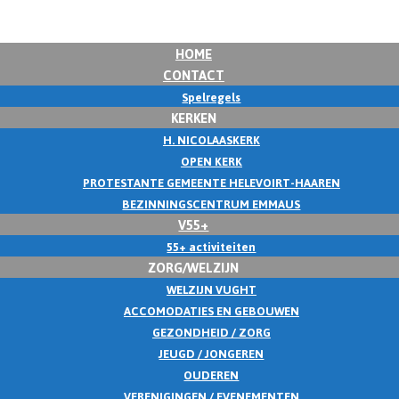
HOME
CONTACT
Spelregels
KERKEN
H. NICOLAASKERK
OPEN KERK
PROTESTANTE GEMEENTE HELEVOIRT-HAAREN
BEZINNINGSCENTRUM EMMAUS
V55+
55+ activiteiten
ZORG/WELZIJN
WELZIJN VUGHT
ACCOMODATIES EN GEBOUWEN
GEZONDHEID / ZORG
JEUGD / JONGEREN
OUDEREN
VERENIGINGEN / EVENEMENTEN