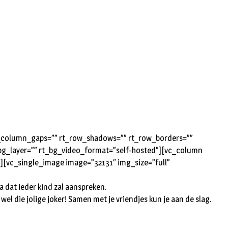
rt_column_gaps=”” rt_row_shadows=”” rt_row_borders=””
t_bg_layer=”” rt_bg_video_format=”self-hosted”][vc_column
”][vc_single_image image=”32131″ img_size=”full”
 dat ieder kind zal aanspreken.
wel die jolige joker! Samen met je vriendjes kun je aan de slag.