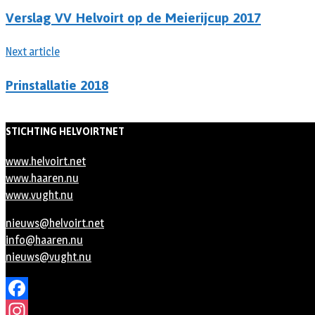
Verslag VV Helvoirt op de Meierijcup 2017
Next article
Prinstallatie 2018
STICHTING HELVOIRTNET
www.helvoirt.net
www.haaren.nu
www.vught.nu
nieuws@helvoirt.net
info@haaren.nu
nieuws@vught.nu
Facebook