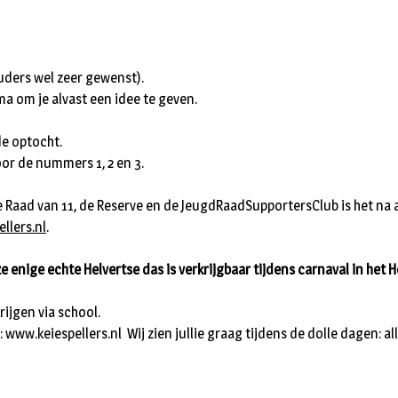
uders wel zeer gewenst).
ma om je alvast een idee te geven.
de optocht.
oor de nummers 1, 2 en 3.
de Raad van 11, de Reserve en de JeugdRaadSupportersClub is het na 
llers.nl
.
 enige echte Helvertse das is verkrijgbaar tijdens carnaval in het 
ijgen via school.
ww.keiespellers.nl Wij zien jullie graag tijdens de dolle dagen: all