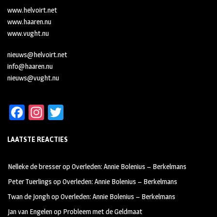
www.helvoirt.net
www.haaren.nu
www.vught.nu
nieuws@helvoirt.net
info@haaren.nu
nieuws@vught.nu
Fa
In
T
ce
st
wi
LAATSTE REACTIES
b
ag
tt
oo
ra
er
Nelleke de bresser
op
Overleden: Annie Bolenius – Berkelmans
k
m
Peter Tuerlings
op
Overleden: Annie Bolenius – Berkelmans
Twan de Jongh
op
Overleden: Annie Bolenius – Berkelmans
Jan van Engelen
op
Probleem met de Geldmaat