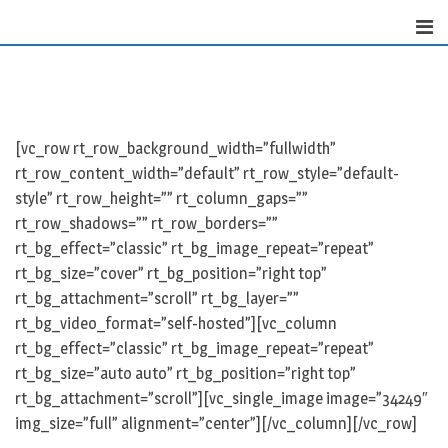
Skip
to
content
[vc_row rt_row_background_width=”fullwidth”
rt_row_content_width=”default” rt_row_style=”default-
style” rt_row_height=”” rt_column_gaps=””
rt_row_shadows=”” rt_row_borders=””
rt_bg_effect=”classic” rt_bg_image_repeat=”repeat”
rt_bg_size=”cover” rt_bg_position=”right top”
rt_bg_attachment=”scroll” rt_bg_layer=””
rt_bg_video_format=”self-hosted”][vc_column
rt_bg_effect=”classic” rt_bg_image_repeat=”repeat”
rt_bg_size=”auto auto” rt_bg_position=”right top”
rt_bg_attachment=”scroll”][vc_single_image image=”34249″
img_size=”full” alignment=”center”][/vc_column][/vc_row]