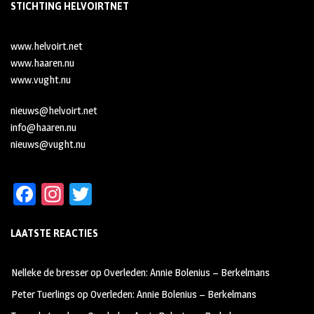
STICHTING HELVOIRTNET
www.helvoirt.net
www.haaren.nu
www.vught.nu
nieuws@helvoirt.net
info@haaren.nu
nieuws@vught.nu
Fa
In
T
ce
st
wi
LAATSTE REACTIES
b
ag
tt
oo
ra
er
Nelleke de bresser
op
Overleden: Annie Bolenius – Berkelmans
k
m
Peter Tuerlings
op
Overleden: Annie Bolenius – Berkelmans