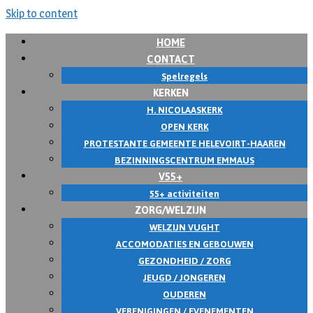
Skip to content
HOME
CONTACT
Spelregels
KERKEN
H. NICOLAASKERK
OPEN KERK
PROTESTANTE GEMEENTE HELEVOIRT-HAAREN
BEZINNINGSCENTRUM EMMAUS
V55+
55+ activiteiten
ZORG/WELZIJN
WELZIJN VUGHT
ACCOMODATIES EN GEBOUWEN
GEZONDHEID / ZORG
JEUGD / JONGEREN
OUDEREN
VERENIGINGEN / EVENEMENTEN