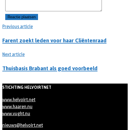
Previous article
Farent zoekt leden voor haar Cliëntenraad
Next article
Thuisbasis Brabant als goed voorbeeld
STICHTING HELVOIRTNET
www.helvoirt.net
www.haaren.nu
www.vught.nu
nieuws@helvoirt.net