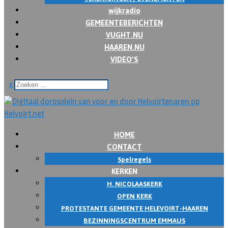
wijkradio
GEMEENTEBERICHTEN
VUGHT.NU
HAAREN.NU
VIDEO’S
x
HOME
CONTACT
Spelregels
KERKEN
H. NICOLAASKERK
OPEN KERK
PROTESTANTE GEMEENTE HELEVOIRT-HAAREN
BEZINNINGSCENTRUM EMMAUS