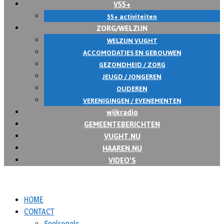
V55+
55+ activiteiten
ZORG/WELZIJN
WELZIJN VUGHT
ACCOMODATIES EN GEBOUWEN
GEZONDHEID / ZORG
JEUGD / JONGEREN
OUDEREN
VERENIGINGEN / EVENEMENTEN
wijkradio
GEMEENTEBERICHTEN
VUGHT.NU
HAAREN.NU
VIDEO’S
HOME
CONTACT
Spelregels