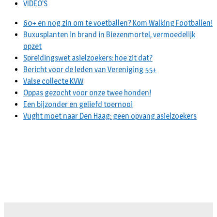
VIDEO’S
60+ en nog zin om te voetballen? Kom Walking Footballen!
Buxusplanten in brand in Biezenmortel, vermoedelijk
opzet
Spreidingswet asielzoekers: hoe zit dat?
Bericht voor de leden van Vereniging 55+
Valse collecte KVW
Oppas gezocht voor onze twee honden!
Een bijzonder en geliefd toernooi
Vught moet naar Den Haag: geen opvang asielzoekers