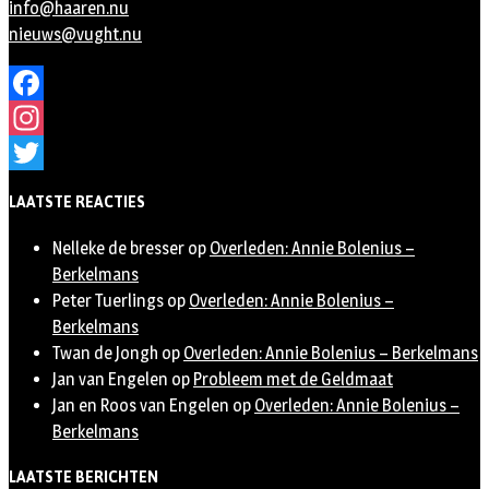
info@haaren.nu
nieuws@vught.nu
Facebook
Instagram
Twitter
LAATSTE REACTIES
Nelleke de bresser
op
Overleden: Annie Bolenius –
Berkelmans
Peter Tuerlings
op
Overleden: Annie Bolenius –
Berkelmans
Twan de Jongh
op
Overleden: Annie Bolenius – Berkelmans
Jan van Engelen
op
Probleem met de Geldmaat
Jan en Roos van Engelen
op
Overleden: Annie Bolenius –
Berkelmans
LAATSTE BERICHTEN