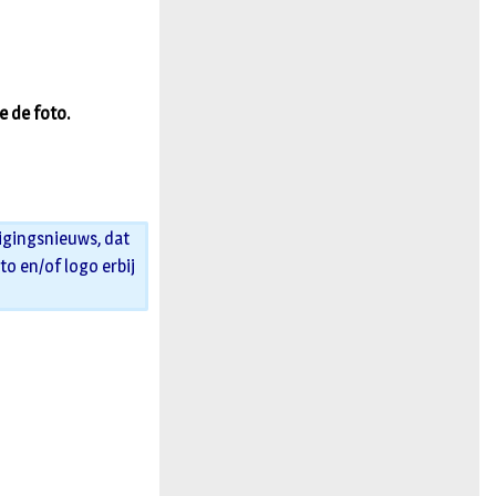
n
e de foto.
igingsnieuws, dat
oto en/of logo erbij