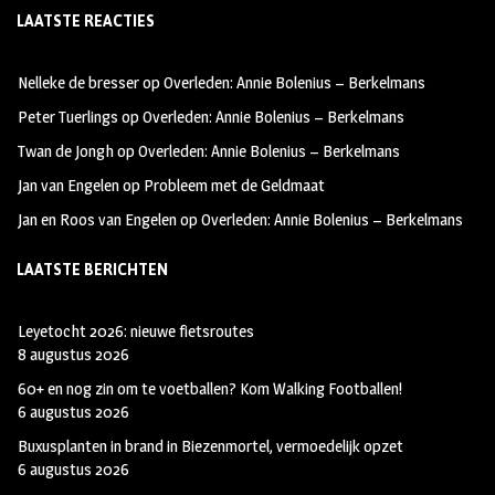
LAATSTE REACTIES
b
ag
tt
oo
ra
er
Nelleke de bresser
op
Overleden: Annie Bolenius – Berkelmans
k
m
Peter Tuerlings
op
Overleden: Annie Bolenius – Berkelmans
Twan de Jongh
op
Overleden: Annie Bolenius – Berkelmans
Jan van Engelen
op
Probleem met de Geldmaat
Jan en Roos van Engelen
op
Overleden: Annie Bolenius – Berkelmans
LAATSTE BERICHTEN
Leyetocht 2026: nieuwe fietsroutes
8 augustus 2026
60+ en nog zin om te voetballen? Kom Walking Footballen!
6 augustus 2026
Buxusplanten in brand in Biezenmortel, vermoedelijk opzet
6 augustus 2026