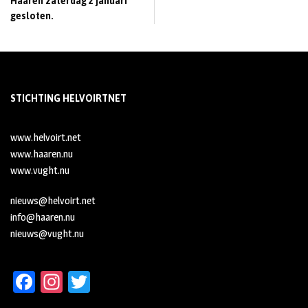
Haaren zaterdag 2 januari
gesloten.
STICHTING HELVOIRTNET
www.helvoirt.net
www.haaren.nu
www.vught.nu
nieuws@helvoirt.net
info@haaren.nu
nieuws@vught.nu
Fa
In
T
ce
st
wi