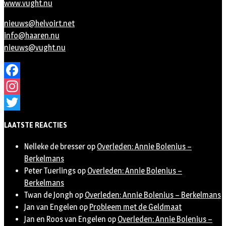
www.vught.nu
nieuws@helvoirt.net
info@haaren.nu
nieuws@vught.nu
Facebook
Instagram
Twitter
LAATSTE REACTIES
Nelleke de bresser
op
Overleden: Annie Bolenius –
Berkelmans
Peter Tuerlings
op
Overleden: Annie Bolenius –
Berkelmans
Twan de Jongh
op
Overleden: Annie Bolenius – Berkelmans
Jan van Engelen
op
Probleem met de Geldmaat
Jan en Roos van Engelen
op
Overleden: Annie Bolenius –