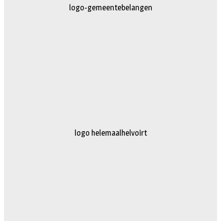
AG-Techniek
logo truckertruck 2023.fw