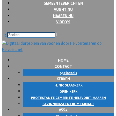
GEMEENTEBERICHTEN
VUGHT.NU
HAAREN.NU
VIDEO’S
x
HOME
CONTACT
Spelregels
KERKEN
H. NICOLAASKERK
OPEN KERK
PROTESTANTE GEMEENTE HELEVOIRT-HAAREN
BEZINNINGSCENTRUM EMMAUS
V55+