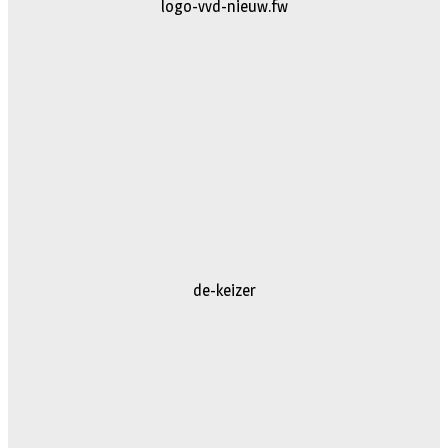
logo-vvd-nieuw.fw
de-keizer