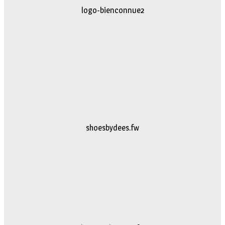
logo-bienconnue2
shoesbydees.fw