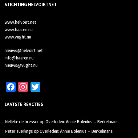
STICHTING HELVOIRTNET
www.helvoirt.net
www.haaren.nu
www.vught.nu
nieuws@helvoirt.net
info@haaren.nu
nieuws@vught.nu
Fa
In
T
ce
st
wi
LAATSTE REACTIES
b
ag
tt
oo
ra
er
Nelleke de bresser
op
Overleden: Annie Bolenius – Berkelmans
k
m
Peter Tuerlings
op
Overleden: Annie Bolenius – Berkelmans