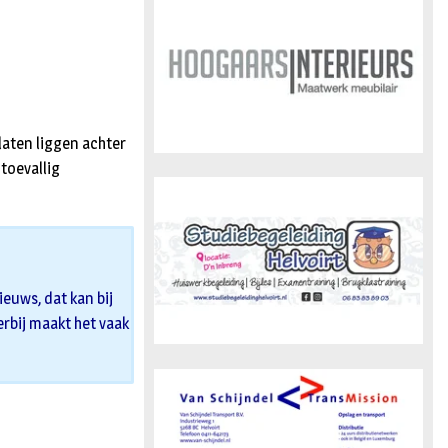
n
laten liggen achter
 toevallig
euws, dat kan bij
 erbij maakt het vaak