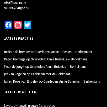
info@haaren.nu
nieuws@vught.nu
Fa
In
T
ce
st
wi
LAATSTE REACTIES
b
ag
tt
oo
ra
er
Nelleke de bresser
op
Overleden: Annie Bolenius – Berkelmans
k
m
Peter Tuerlings
op
Overleden: Annie Bolenius – Berkelmans
Twan de Jongh
op
Overleden: Annie Bolenius – Berkelmans
Jan van Engelen
op
Probleem met de Geldmaat
Jan en Roos van Engelen
op
Overleden: Annie Bolenius – Berkelmans
LAATSTE BERICHTEN
Leyetocht 2026: nieuwe fietsroutes