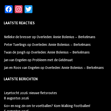
Fa
In
T
ce
st
wi
LAATSTE REACTIES
b
ag
tt
oo
ra
er
Nelleke de bresser
op
Overleden: Annie Bolenius – Berkelmans
k
m
Peter Tuerlings
op
Overleden: Annie Bolenius – Berkelmans
Twan de Jongh
op
Overleden: Annie Bolenius – Berkelmans
Jan van Engelen
op
Probleem met de Geldmaat
Jan en Roos van Engelen
op
Overleden: Annie Bolenius – Berkelmans
LAATSTE BERICHTEN
Leyetocht 2026: nieuwe fietsroutes
8 augustus 2026
60+ en nog zin om te voetballen? Kom Walking Footballen!
6 augustus 2026