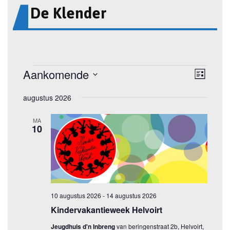
De Klender