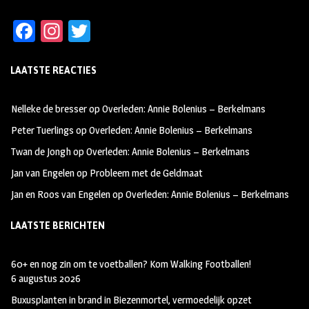
Fa
In
T
ce
st
wi
LAATSTE REACTIES
b
ag
tt
oo
ra
er
Nelleke de bresser
op
Overleden: Annie Bolenius – Berkelmans
k
m
Peter Tuerlings
op
Overleden: Annie Bolenius – Berkelmans
Twan de Jongh
op
Overleden: Annie Bolenius – Berkelmans
Jan van Engelen
op
Probleem met de Geldmaat
Jan en Roos van Engelen
op
Overleden: Annie Bolenius – Berkelmans
LAATSTE BERICHTEN
60+ en nog zin om te voetballen? Kom Walking Footballen!
6 augustus 2026
Buxusplanten in brand in Biezenmortel, vermoedelijk opzet