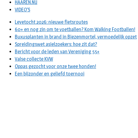
HAAREN.NU
VIDEO’S
Leyetocht 2026: nieuwe fietsroutes
60+ en nog zin om te voetballen? Kom Walking Footballen!
Buxusplanten in brand in Biezenmortel, vermoedelijk opzet
Spreidingswet asielzoekers: hoe zit dat?
Bericht voor de leden van Vereniging 55+
Valse collecte KVW
Oppas gezocht voor onze twee honden!
Een bijzonder en geliefd toernooi