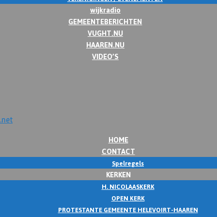
wijkradio
GEMEENTEBERICHTEN
VUGHT.NU
HAAREN.NU
VIDEO’S
HOME
CONTACT
Spelregels
KERKEN
H. NICOLAASKERK
OPEN KERK
PROTESTANTE GEMEENTE HELEVOIRT-HAAREN