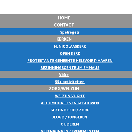
HOME
CONTACT
Spelregels
KERKEN
H. NICOLAASKERK
OPEN KERK
PROTESTANTE GEMEENTE HELEVOIRT-HAAREN
BEZINNINGSCENTRUM EMMAUS
V55+
55+ activiteiten
ZORG/WELZIJN
WELZIJN VUGHT
ACCOMODATIES EN GEBOUWEN
GEZONDHEID / ZORG
JEUGD / JONGEREN
OUDEREN
VERENIGINGEN / EVENEMENTEN