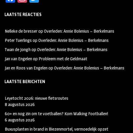
ce
st
wi
LAATSTE REACTIES
b
ag
tt
oo
ra
er
Nelleke de bresser
op
Overleden: Annie Bolenius – Berkelmans
k
m
Peter Tuerlings
op
Overleden: Annie Bolenius – Berkelmans
Twan de Jongh
op
Overleden: Annie Bolenius – Berkelmans
Jan van Engelen
op
Probleem met de Geldmaat
Jan en Roos van Engelen
op
Overleden: Annie Bolenius – Berkelmans
LAATSTE BERICHTEN
Leyetocht 2026: nieuwe fietsroutes
8 augustus 2026
60+ en nog zin om te voetballen? Kom Walking Footballen!
6 augustus 2026
Buxusplanten in brand in Biezenmortel, vermoedelijk opzet