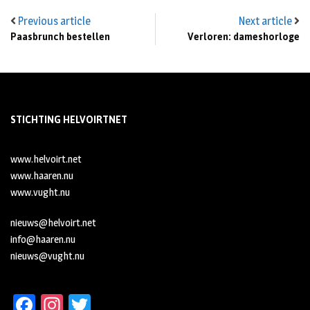
Previous article
Next article
Paasbrunch bestellen
Verloren: dameshorloge
STICHTING HELVOIRTNET
www.helvoirt.net
www.haaren.nu
www.vught.nu
nieuws@helvoirt.net
info@haaren.nu
nieuws@vught.nu
Fa
In
T