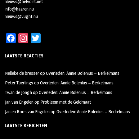
nieuws@helvoirt.net
info@haaren.nu
nieuws@vught.nu
Fa
In
T
ce
st
wi
LAATSTE REACTIES
b
ag
tt
oo
ra
er
Nelleke de bresser
op
Overleden: Annie Bolenius – Berkelmans
k
m
Peter Tuerlings
op
Overleden: Annie Bolenius – Berkelmans
Twan de Jongh
op
Overleden: Annie Bolenius – Berkelmans
Jan van Engelen
op
Probleem met de Geldmaat
Jan en Roos van Engelen
op
Overleden: Annie Bolenius – Berkelmans
LAATSTE BERICHTEN