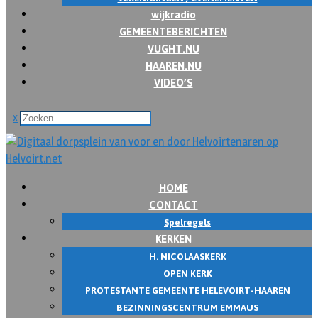
wijkradio
GEMEENTEBERICHTEN
VUGHT.NU
HAAREN.NU
VIDEO’S
x
HOME
CONTACT
Spelregels
KERKEN
H. NICOLAASKERK
OPEN KERK
PROTESTANTE GEMEENTE HELEVOIRT-HAAREN
BEZINNINGSCENTRUM EMMAUS