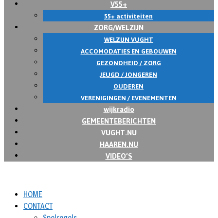
V55+
55+ activiteiten
ZORG/WELZIJN
WELZIJN VUGHT
ACCOMODATIES EN GEBOUWEN
GEZONDHEID / ZORG
JEUGD / JONGEREN
OUDEREN
VERENIGINGEN / EVENEMENTEN
wijkradio
GEMEENTEBERICHTEN
VUGHT.NU
HAAREN.NU
VIDEO’S
HOME
CONTACT
Spelregels