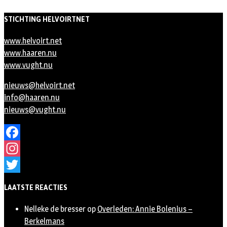
STICHTING HELVOIRTNET
www.helvoirt.net
www.haaren.nu
www.vught.nu
nieuws@helvoirt.net
info@haaren.nu
nieuws@vught.nu
Facebook
Instagram
Twitter
LAATSTE REACTIES
Nelleke de bresser
op
Overleden: Annie Bolenius –
Berkelmans