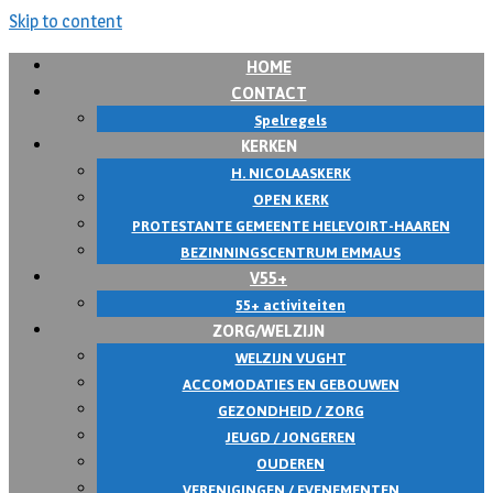
Skip to content
HOME
CONTACT
Spelregels
KERKEN
H. NICOLAASKERK
OPEN KERK
PROTESTANTE GEMEENTE HELEVOIRT-HAAREN
BEZINNINGSCENTRUM EMMAUS
V55+
55+ activiteiten
ZORG/WELZIJN
WELZIJN VUGHT
ACCOMODATIES EN GEBOUWEN
GEZONDHEID / ZORG
JEUGD / JONGEREN
OUDEREN
VERENIGINGEN / EVENEMENTEN