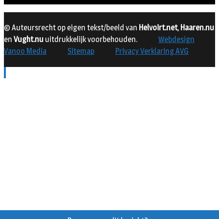
© Auteursrecht op eigen tekst/beeld van
Helvoirt.net
,
Haaren.nu
en
Vught.nu
uitdrukkelijk voorbehouden.
Webdesign
Vanoo Media
Sitemap
Privacy Verklaring AVG