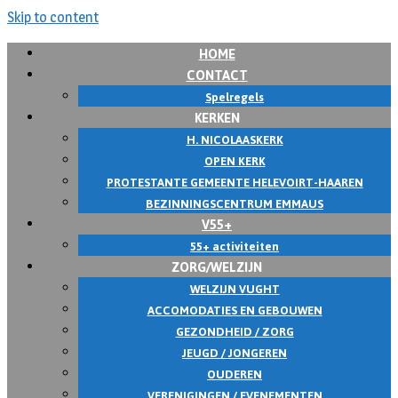
Skip to content
HOME
CONTACT
Spelregels
KERKEN
H. NICOLAASKERK
OPEN KERK
PROTESTANTE GEMEENTE HELEVOIRT-HAAREN
BEZINNINGSCENTRUM EMMAUS
V55+
55+ activiteiten
ZORG/WELZIJN
WELZIJN VUGHT
ACCOMODATIES EN GEBOUWEN
GEZONDHEID / ZORG
JEUGD / JONGEREN
OUDEREN
VERENIGINGEN / EVENEMENTEN