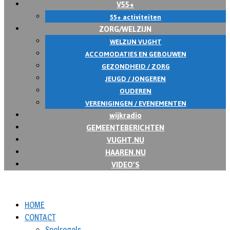
V55+
55+ activiteiten
ZORG/WELZIJN
WELZIJN VUGHT
ACCOMODATIES EN GEBOUWEN
GEZONDHEID / ZORG
JEUGD / JONGEREN
OUDEREN
VERENIGINGEN / EVENEMENTEN
wijkradio
GEMEENTEBERICHTEN
VUGHT.NU
HAAREN.NU
VIDEO’S
HOME
CONTACT
Spelregels