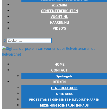
wijkradio
GEMEENTEBERICHTEN
VUGHT.NU
HAAREN.NU
VIDEO’S
x
HOME
CONTACT
Spelregels
KERKEN
H. NICOLAASKERK
OPEN KERK
PROTESTANTE GEMEENTE HELEVOIRT-HAAREN
BEZINNINGSCENTRUM EMMAUS