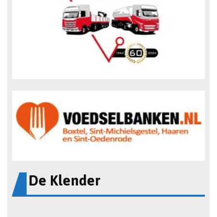
De Klender