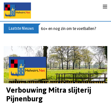
Laatste Nieuws
Buxusplanten in brand in Biezenmortel, v
Verbouwing Mitra slijterij
Pijnenburg