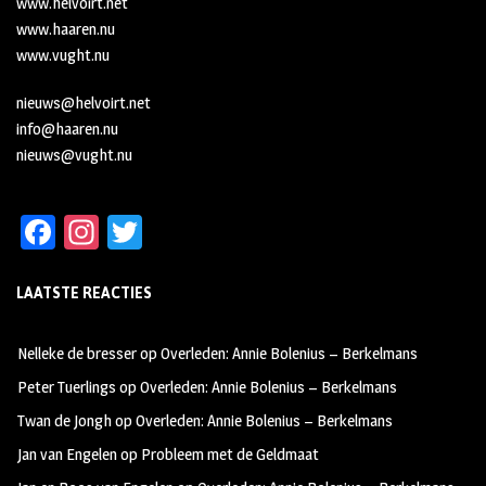
www.helvoirt.net
www.haaren.nu
www.vught.nu
nieuws@helvoirt.net
info@haaren.nu
nieuws@vught.nu
Fa
In
T
ce
st
wi
LAATSTE REACTIES
b
ag
tt
oo
ra
er
Nelleke de bresser
op
Overleden: Annie Bolenius – Berkelmans
k
m
Peter Tuerlings
op
Overleden: Annie Bolenius – Berkelmans
Twan de Jongh
op
Overleden: Annie Bolenius – Berkelmans
Jan van Engelen
op
Probleem met de Geldmaat