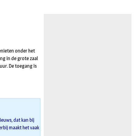
n
enieten onder het
ng in de grote zaal
uur. De toegang is
euws, dat kan bij
 erbij maakt het vaak