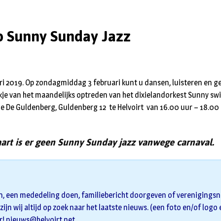
 Sunny Sunday Jazz
ri 2019. Op zondagmiddag 3 februari kunt u dansen, luisteren en g
je van het maandelijks optreden van het dixielandorkest Sunny swi
ie De Guldenberg, Guldenberg 12 te Helvoirt van 16.00 uur – 18.00 
rt is er geen Sunny Sunday jazz vanwege carnaval.
n, een mededeling doen, familiebericht doorgeven of verenigingsni
zijn wij altijd op zoek naar het laatste nieuws. (een foto en/of logo
r!
nieuws@helvoirt.net