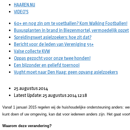
HAAREN.NU
VIDEO’S
60+ en nog zin om te voetballen? Kom Walking Footballen!
Buxusplanten in brand in Biezenmortel, vermoedelijk opzet
Spreidingswet asielzoekers: hoe zit dat?
Bericht voor de leden van Vereniging 55+
Valse collecte KVW
Oppas gezocht voor onze twee honden!
Een bijzonder en geliefd toernooi
Vught moet naar Den Haag: geen opvang asielzoekers
25 augustus 2014
Latest Update: 25 augustus 2014 12:18
Vanaf 1 januari 2015 regelen wij de huishoudelijke ondersteuning anders: w
kunt doen of uw omgeving, kan dat voor iedereen anders zijn. Het gaat voort
Waarom deze verandering?