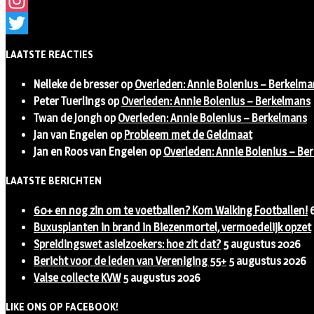
Facebook
Instagram
Twitter
LAATSTE REACTIES
Nelleke de bresser
op
Overleden: Annie Bolenius – Berkelma
Peter Tuerlings
op
Overleden: Annie Bolenius – Berkelmans
Twan de Jongh
op
Overleden: Annie Bolenius – Berkelmans
Jan van Engelen
op
Probleem met de Geldmaat
Jan en Roos van Engelen
op
Overleden: Annie Bolenius – Be
LAATSTE BERICHTEN
60+ en nog zin om te voetballen? Kom Walking Footballen!
Buxusplanten in brand in Biezenmortel, vermoedelijk opzet
Spreidingswet asielzoekers: hoe zit dat?
5 augustus 2026
Bericht voor de leden van Vereniging 55+
5 augustus 2026
Valse collecte KVW
5 augustus 2026
LIKE ONS OP FACEBOOK!