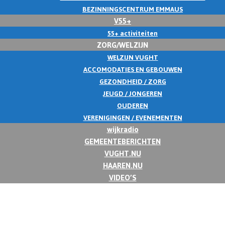
BEZINNINGSCENTRUM EMMAUS
V55+
55+ activiteiten
ZORG/WELZIJN
WELZIJN VUGHT
ACCOMODATIES EN GEBOUWEN
GEZONDHEID / ZORG
JEUGD / JONGEREN
OUDEREN
VERENIGINGEN / EVENEMENTEN
wijkradio
GEMEENTEBERICHTEN
VUGHT.NU
HAAREN.NU
VIDEO’S