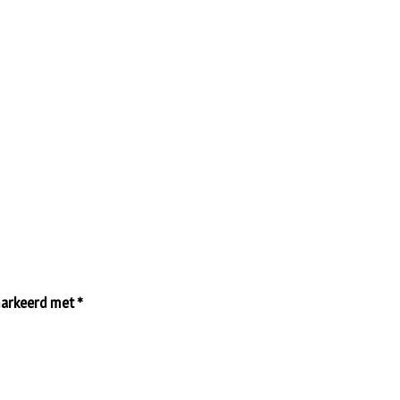
emarkeerd met
*