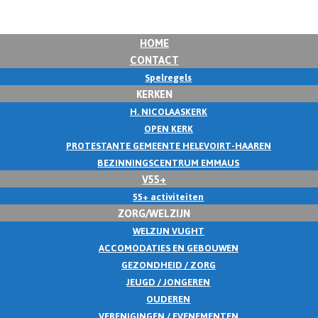
HOME
CONTACT
Spelregels
KERKEN
H. NICOLAASKERK
OPEN KERK
PROTESTANTE GEMEENTE HELEVOIRT-HAAREN
BEZINNINGSCENTRUM EMMAUS
V55+
55+ activiteiten
ZORG/WELZIJN
WELZIJN VUGHT
ACCOMODATIES EN GEBOUWEN
GEZONDHEID / ZORG
JEUGD / JONGEREN
OUDEREN
VERENIGINGEN / EVENEMENTEN