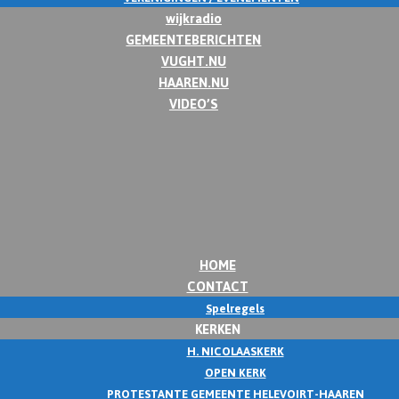
wijkradio
GEMEENTEBERICHTEN
VUGHT.NU
HAAREN.NU
VIDEO’S
HOME
CONTACT
Spelregels
KERKEN
H. NICOLAASKERK
OPEN KERK
PROTESTANTE GEMEENTE HELEVOIRT-HAAREN