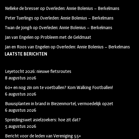
e
s
w
Nelleke de bresser
op
Overleden: Annie Bolenius – Berkelmans
b
t
i
Peter Tuerlings
op
Overleden: Annie Bolenius – Berkelmans
o
a
t
Twan de Jongh
op
Overleden: Annie Bolenius – Berkelmans
o
g
t
Jan van Engelen
op
Probleem met de Geldmaat
k
r
e
Jan en Roos van Engelen
op
Overleden: Annie Bolenius – Berkelmans
a
r
LAATSTE BERICHTEN
m
Leyetocht 2026: nieuwe fietsroutes
8 augustus 2026
60+ en nog zin om te voetballen? Kom Walking Footballen!
6 augustus 2026
Buxusplanten in brand in Biezenmortel, vermoedelijk opzet
6 augustus 2026
Spreidingswet asielzoekers: hoe zit dat?
5 augustus 2026
Bericht voor de leden van Vereniging 55+