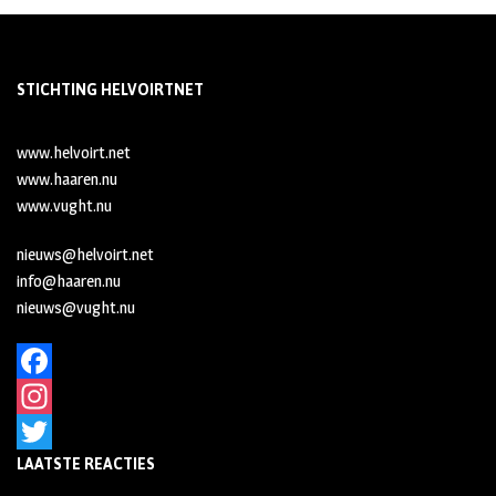
STICHTING HELVOIRTNET
www.helvoirt.net
www.haaren.nu
www.vught.nu
nieuws@helvoirt.net
info@haaren.nu
nieuws@vught.nu
F
a
I
LAATSTE REACTIES
c
n
T