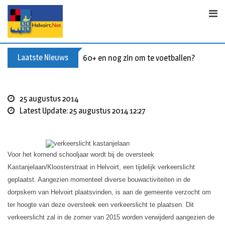
S
k
i
p
t
Laatste Nieuws
60+ en nog zin om te voetballen? Kom Wal
o
c
o
25 augustus 2014
n
Latest Update: 25 augustus 2014 12:27
t
e
n
t
Voor het komend schooljaar wordt bij de oversteek
Kastanjelaan/Kloosterstraat in Helvoirt, een tijdelijk verkeerslicht
geplaatst. Aangezien momenteel diverse bouwactiviteiten in de
dorpskern van Helvoirt plaatsvinden, is aan de gemeente verzocht om
ter hoogte van deze oversteek een verkeerslicht te plaatsen. Dit
verkeerslicht zal in de zomer van 2015 worden verwijderd aangezien de