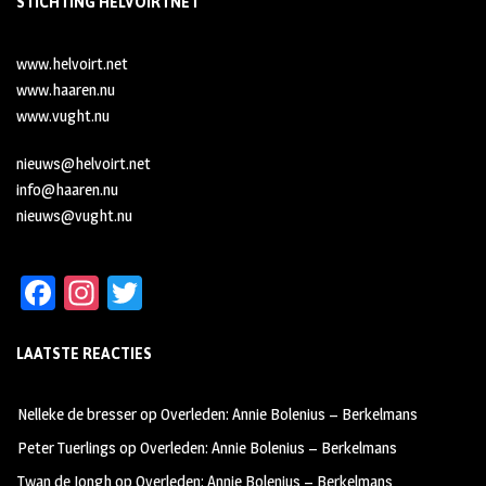
STICHTING HELVOIRTNET
www.helvoirt.net
www.haaren.nu
www.vught.nu
nieuws@helvoirt.net
info@haaren.nu
nieuws@vught.nu
Fa
In
T
ce
st
wi
LAATSTE REACTIES
b
ag
tt
oo
ra
er
Nelleke de bresser
op
Overleden: Annie Bolenius – Berkelmans
k
m
Peter Tuerlings
op
Overleden: Annie Bolenius – Berkelmans
Twan de Jongh
op
Overleden: Annie Bolenius – Berkelmans