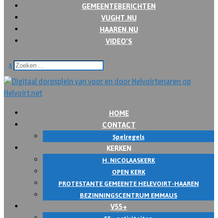
GEMEENTEBERICHTEN
VUGHT.NU
HAAREN.NU
VIDEO’S
x
HOME
CONTACT
Spelregels
KERKEN
H. NICOLAASKERK
OPEN KERK
PROTESTANTE GEMEENTE HELEVOIRT-HAAREN
BEZINNINGSCENTRUM EMMAUS
V55+