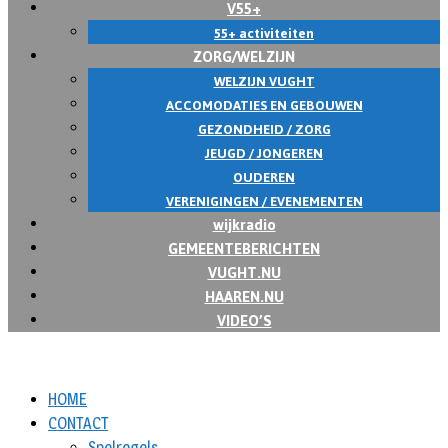
V55+
55+ activiteiten
ZORG/WELZIJN
WELZIJN VUGHT
ACCOMODATIES EN GEBOUWEN
GEZONDHEID / ZORG
JEUGD / JONGEREN
OUDEREN
VERENIGINGEN / EVENEMENTEN
wijkradio
GEMEENTEBERICHTEN
VUGHT.NU
HAAREN.NU
VIDEO’S
HOME
CONTACT
Spelregels