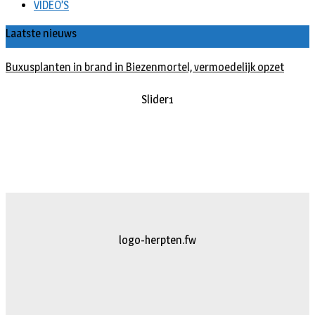
VIDEO’S
Laatste nieuws
Buxusplanten in brand in Biezenmortel, vermoedelijk opzet
Slider1
logo-herpten.fw