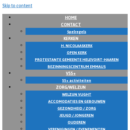
Skip to content
HOME
CONTACT
Spelregels
KERKEN
H. NICOLAASKERK
OPEN KERK
PROTESTANTE GEMEENTE HELEVOIRT-HAAREN
BEZINNINGSCENTRUM EMMAUS
V55+
55+ activiteiten
ZORG/WELZIJN
WELZIJN VUGHT
ACCOMODATIES EN GEBOUWEN
GEZONDHEID / ZORG
JEUGD / JONGEREN
OUDEREN
VERENIGINGEN / EVENEMENTEN