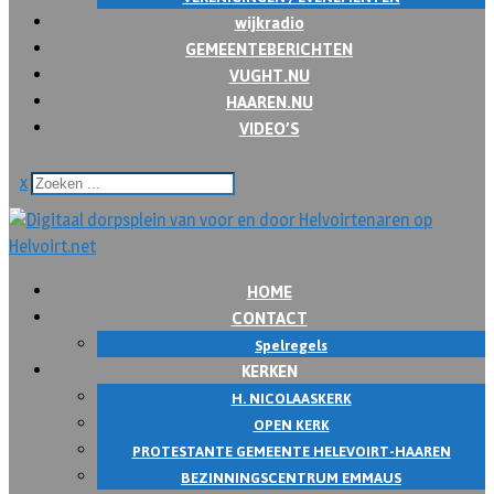
wijkradio
GEMEENTEBERICHTEN
VUGHT.NU
HAAREN.NU
VIDEO’S
x
HOME
CONTACT
Spelregels
KERKEN
H. NICOLAASKERK
OPEN KERK
PROTESTANTE GEMEENTE HELEVOIRT-HAAREN
BEZINNINGSCENTRUM EMMAUS