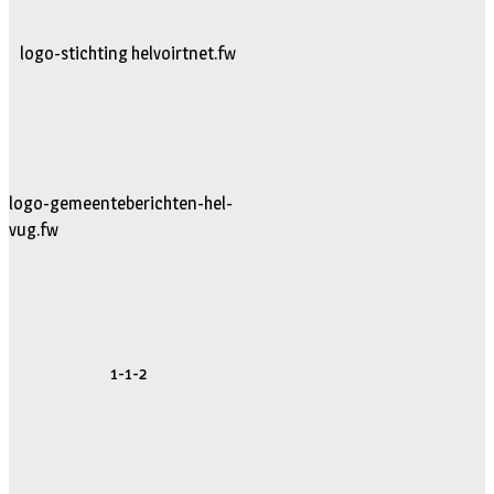
logo-stichting helvoirtnet.fw
logo-gemeenteberichten-hel-
vug.fw
1-1-2