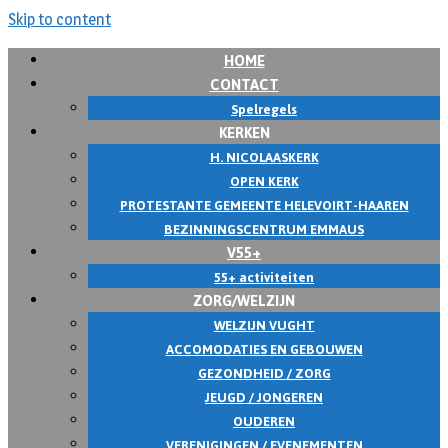
Skip to content
HOME
CONTACT
Spelregels
KERKEN
H. NICOLAASKERK
OPEN KERK
PROTESTANTE GEMEENTE HELEVOIRT-HAAREN
BEZINNINGSCENTRUM EMMAUS
V55+
55+ activiteiten
ZORG/WELZIJN
WELZIJN VUGHT
ACCOMODATIES EN GEBOUWEN
GEZONDHEID / ZORG
JEUGD / JONGEREN
OUDEREN
VERENIGINGEN / EVENEMENTEN