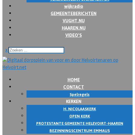
wijkradio
GEMEENTEBERICHTEN
VUGHT.NU
HAAREN.NU
VIDEO’S
x
HOME
CONTACT
Spelregels
KERKEN
H. NICOLAASKERK
OPEN KERK
PROTESTANTE GEMEENTE HELEVOIRT-HAAREN
BEZINNINGSCENTRUM EMMAUS