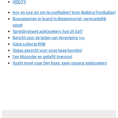
VIDEO’S
60+ en nog zin om te voetballen? Kom Walking Footballen!
Buxusplanten in brand in Biezenmortel, vermoedelijk
opzet
Spreidingswet asielzoekers: hoe zit dat?
Bericht voor de leden van Vereniging 55+
Valse collecte KVW
Oppas gezocht voor onze twee honden!
Een bijzonder en geliefd toernooi
Vught moet naar Den Haag: geen opvang asielzoekers