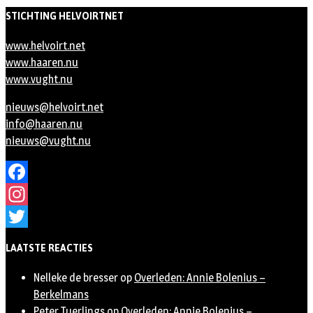
STICHTING HELVOIRTNET
www.helvoirt.net
www.haaren.nu
www.vught.nu
nieuws@helvoirt.net
info@haaren.nu
nieuws@vught.nu
Facebook
Instagram
Twitter
LAATSTE REACTIES
Nelleke de bresser
op
Overleden: Annie Bolenius –
Berkelmans
Peter Tuerlings
op
Overleden: Annie Bolenius –