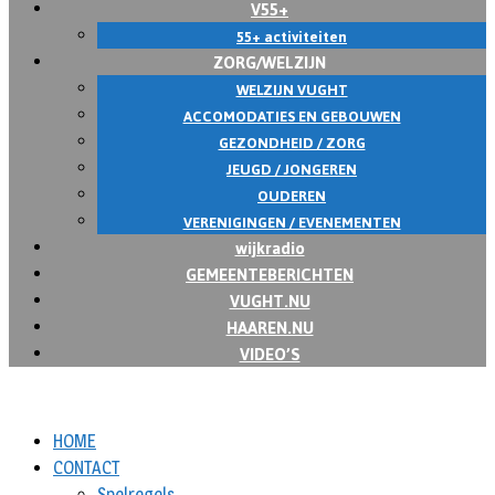
V55+
55+ activiteiten
ZORG/WELZIJN
WELZIJN VUGHT
ACCOMODATIES EN GEBOUWEN
GEZONDHEID / ZORG
JEUGD / JONGEREN
OUDEREN
VERENIGINGEN / EVENEMENTEN
wijkradio
GEMEENTEBERICHTEN
VUGHT.NU
HAAREN.NU
VIDEO’S
HOME
CONTACT
Spelregels