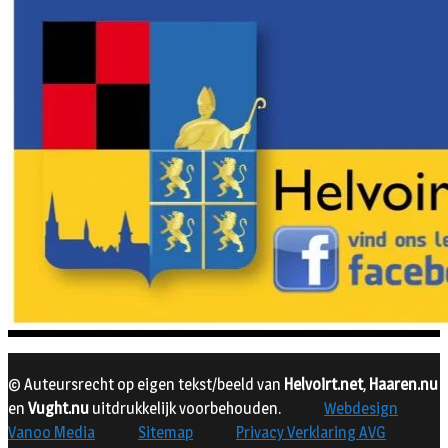
© Auteursrecht op eigen tekst/beeld van
Helvoirt.net
,
Haaren.nu
en
Vught.nu
uitdrukkelijk voorbehouden.
Webdesign
Vanoo Media
Sitemap
Privacy Verklaring AVG