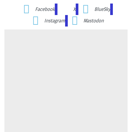
Facebook
X
BlueSky
Instagram
Mastodon