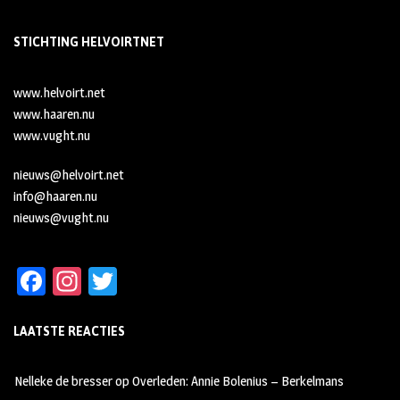
STICHTING HELVOIRTNET
www.helvoirt.net
www.haaren.nu
www.vught.nu
nieuws@helvoirt.net
info@haaren.nu
nieuws@vught.nu
Fa
In
T
ce
st
wi
LAATSTE REACTIES
b
ag
tt
oo
ra
er
Nelleke de bresser
op
Overleden: Annie Bolenius – Berkelmans
k
m