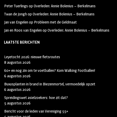
k
m
Peter Tuerlings
op
Overleden: Annie Bolenius – Berkelmans
Twan de Jongh
op
Overleden: Annie Bolenius – Berkelmans
Jan van Engelen
op
Probleem met de Geldmaat
Jan en Roos van Engelen
op
Overleden: Annie Bolenius – Berkelmans
LAATSTE BERICHTEN
Leyetocht 2026: nieuwe fietsroutes
8 augustus 2026
60+ en nog zin om te voetballen? Kom Walking Footballen!
6 augustus 2026
Buxusplanten in brand in Biezenmortel, vermoedelijk opzet
6 augustus 2026
Spreidingswet asielzoekers: hoe zit dat?
5 augustus 2026
Bericht voor de leden van Vereniging 55+
5 augustus 2026