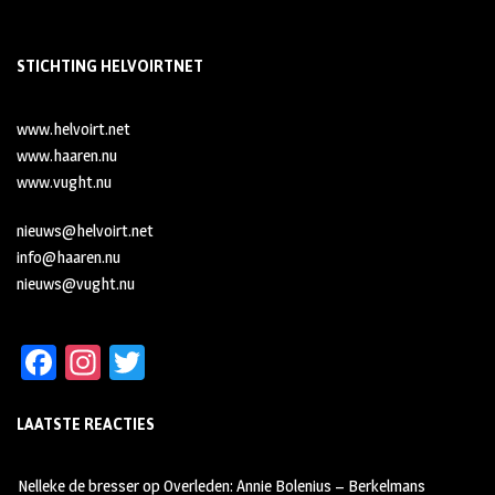
STICHTING HELVOIRTNET
www.helvoirt.net
www.haaren.nu
www.vught.nu
nieuws@helvoirt.net
info@haaren.nu
nieuws@vught.nu
Fa
In
T
ce
st
wi
LAATSTE REACTIES
b
ag
tt
oo
ra
er
Nelleke de bresser
op
Overleden: Annie Bolenius – Berkelmans