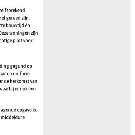
zelfsprekend
el gereed zijn.
orte bouwtijd én
Deze woningen zijn
chtige pilot voor
eding gegund op
baar en uniform
ar de herkomst van
waarbij er ook een
dagende opgave is.
n middeldure