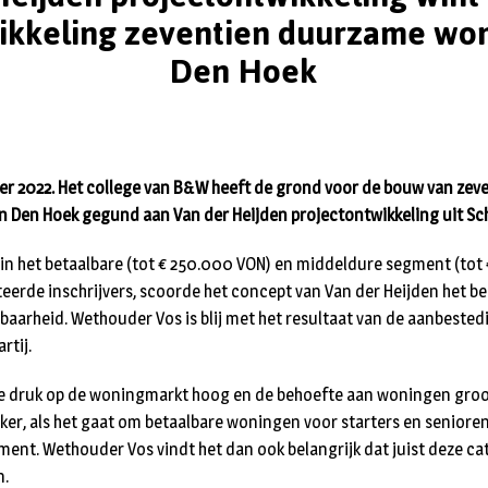
wikkeling zeventien duurzame won
Den Hoek
ber 2022. Het college van B&W heeft de grond voor de bouw van ze
n Den Hoek gegund aan Van der Heijden projectontwikkeling uit Sch
in het betaalbare (tot € 250.000 VON) en middeldure segment (tot
eerde inschrijvers, scoorde het concept van Van der Heijden het bes
baarheid. Wethouder Vos is blij met het resultaat van de aanbeste
rtij.
 de druk op de woningmarkt hoog en de behoefte aan woningen groot
er, als het gaat om betaalbare woningen voor starters en seniore
ent. Wethouder Vos vindt het dan ook belangrijk dat juist deze ca
n.