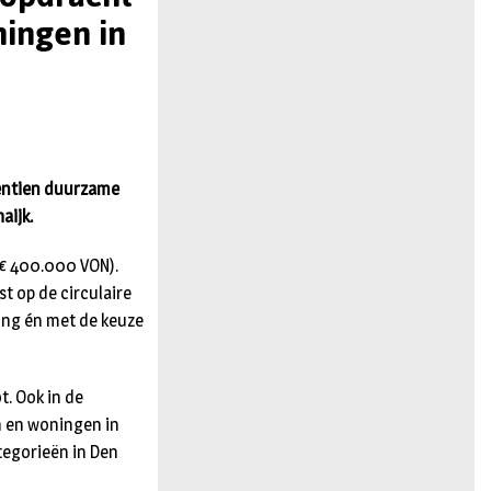
ingen in
n
ventien duurzame
aijk.
 € 400.000 VON).
t op de circulaire
ding én met de keuze
. Ook in de
n en woningen in
tegorieën in Den