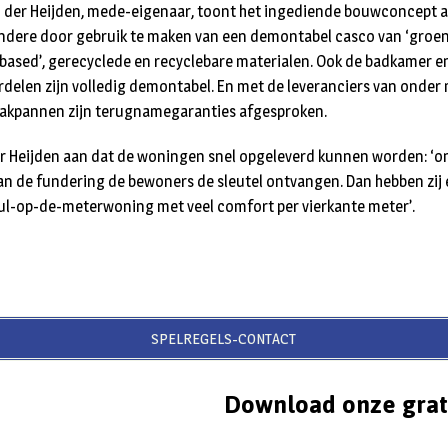
n der Heijden, mede-eigenaar, toont het ingediende bouwconcept a
andere door gebruik te maken van een demontabel casco van ‘groe
based’, gerecyclede en recyclebare materialen. Ook de badkamer e
delen zijn volledig demontabel. En met de leveranciers van onder 
kpannen zijn terugnamegaranties afgesproken.
r Heijden aan dat de woningen snel opgeleverd kunnen worden: ‘on
an de fundering de bewoners de sleutel ontvangen. Dan hebben zij e
ul-op-de-meterwoning met veel comfort per vierkante meter’.
SPELREGELS-CONTACT
Download onze grat