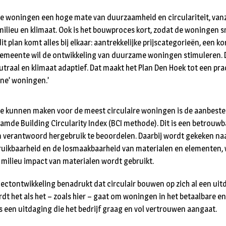
e woningen een hoge mate van duurzaamheid en circulariteit, van
milieu en klimaat. Ook is het bouwproces kort, zodat de woningen sn
it plan komt alles bij elkaar: aantrekkelijke prijscategorieën, een k
emeente wil de ontwikkeling van duurzame woningen stimuleren. 
utraal en klimaat adaptief. Dat maakt het Plan Den Hoek tot een pra
ne’ woningen.’
te kunnen maken voor de meest circulaire woningen is de aanbest
amde Building Circularity Index (BCI methode). Dit is een betrouw
verantwoord hergebruik te beoordelen. Daarbij wordt gekeken na
ruikbaarheid en de losmaakbaarheid van materialen en elementen, 
milieu impact van materialen wordt gebruikt.
jectontwikkeling benadrukt dat circulair bouwen op zich al een uit
dt het als het – zoals hier – gaat om woningen in het betaalbare e
s een uitdaging die het bedrijf graag en vol vertrouwen aangaat.