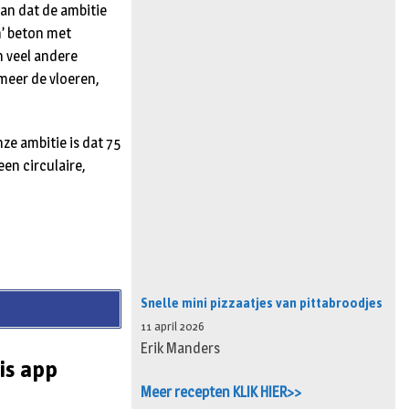
an dat de ambitie
n’ beton met
n veel andere
meer de vloeren,
ze ambitie is dat 75
en circulaire,
Snelle mini pizzaatjes van pittabroodjes
11 april 2026
Erik Manders
is app
Meer recepten KLIK HIER>>