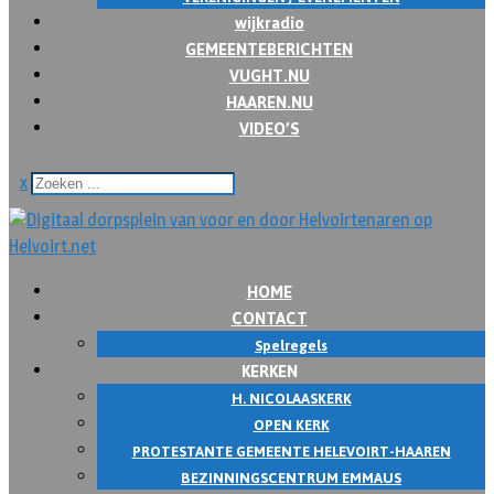
wijkradio
GEMEENTEBERICHTEN
VUGHT.NU
HAAREN.NU
VIDEO’S
x
HOME
CONTACT
Spelregels
KERKEN
H. NICOLAASKERK
OPEN KERK
PROTESTANTE GEMEENTE HELEVOIRT-HAAREN
BEZINNINGSCENTRUM EMMAUS