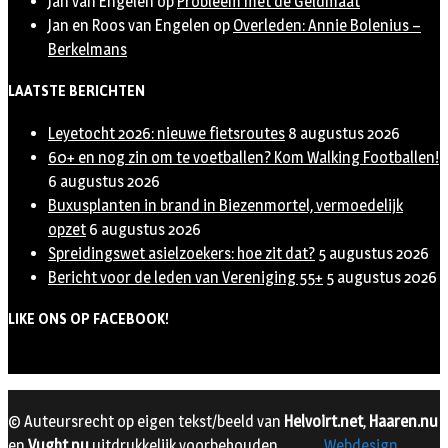
Jan van Engelen
op
Probleem met de Geldmaat
Jan en Roos van Engelen
op
Overleden: Annie Bolenius –
Berkelmans
LAATSTE BERICHTEN
Leyetocht 2026: nieuwe fietsroutes
8 augustus 2026
60+ en nog zin om te voetballen? Kom Walking Footballen!
6 augustus 2026
Buxusplanten in brand in Biezenmortel, vermoedelijk
opzet
6 augustus 2026
Spreidingswet asielzoekers: hoe zit dat?
5 augustus 2026
Bericht voor de leden van Vereniging 55+
5 augustus 2026
LIKE ONS OP FACEBOOK!
© Auteursrecht op eigen tekst/beeld van
Helvoirt.net
,
Haaren.nu
en
Vught.nu
uitdrukkelijk voorbehouden.
Webdesign