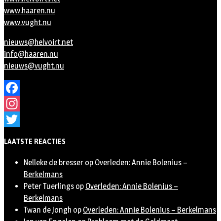
www.haaren.nu
www.vught.nu
nieuws@helvoirt.net
info@haaren.nu
nieuws@vught.nu
Facebook
Instagram
Twitter
LAATSTE REACTIES
Nelleke de bresser
op
Overleden: Annie Bolenius –
Berkelmans
Peter Tuerlings
op
Overleden: Annie Bolenius –
Berkelmans
Twan de Jongh
op
Overleden: Annie Bolenius – Berkelmans