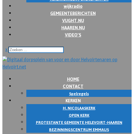
wijkradio
GEMEENTEBERICHTEN
VUGHT.NU
HAAREN.NU
VIDEO’S
x
HOME
CONTACT
Spelregels
KERKEN
H. NICOLAASKERK
OPEN KERK
PROTESTANTE GEMEENTE HELEVOIRT-HAAREN
BEZINNINGSCENTRUM EMMAUS