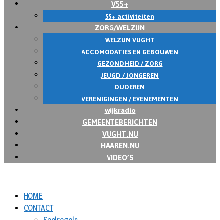
V55+
55+ activiteiten
ZORG/WELZIJN
WELZIJN VUGHT
ACCOMODATIES EN GEBOUWEN
GEZONDHEID / ZORG
JEUGD / JONGEREN
OUDEREN
VERENIGINGEN / EVENEMENTEN
wijkradio
GEMEENTEBERICHTEN
VUGHT.NU
HAAREN.NU
VIDEO’S
HOME
CONTACT
Spelregels