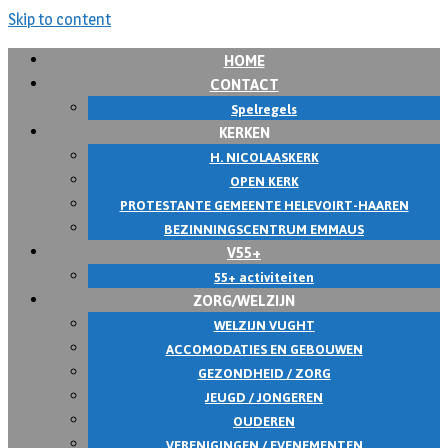
Skip to content
HOME
CONTACT
Spelregels
KERKEN
H. NICOLAASKERK
OPEN KERK
PROTESTANTE GEMEENTE HELEVOIRT-HAAREN
BEZINNINGSCENTRUM EMMAUS
V55+
55+ activiteiten
ZORG/WELZIJN
WELZIJN VUGHT
ACCOMODATIES EN GEBOUWEN
GEZONDHEID / ZORG
JEUGD / JONGEREN
OUDEREN
VERENIGINGEN / EVENEMENTEN