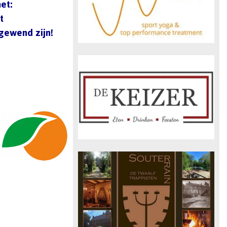
et:
t
 gewend zijn!