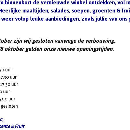
m binnenkort de vernieuwde winkel ontdekken, vol m
Heerlijke maaltijden, salades, soepen, groenten & frui
k weer volop leuke aanbiedingen, zoals jullie van ons
tober
zijn wij gesloten vanwege de verbouwing.
28 oktober
gelden onze
nieuwe openingstijden
.
30 uur
17.30 uur
17.30 uur
0 uur
5.00 uur
gesloten
n,
ente & Fruit