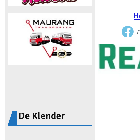
H
F
De Klender