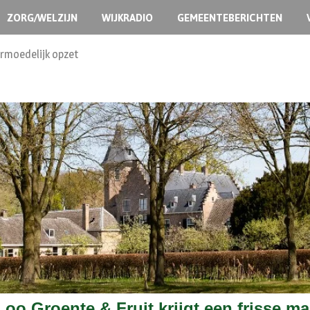
ZORG/WELZIJN
WIJKRADIO
GEMEENTEBERICHTEN
ermoedelijk opzet
Loo Groente & Fruit krijgt een frisse ma