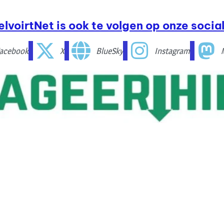
elvoirtNet is ook te volgen op onze social
acebook
X
BlueSky
Instagram