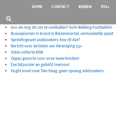
S
HOME
CONTACT
KERKEN
V55+
k
i
p
60+ en nog zin om te voetballen? Kom Walking Footballen!
t
Buxusplanten in brand in Biezenmortel, vermoedelijk opzet
o
Spreidingswet asielzoekers: hoe zit dat?
c
Bericht voor de leden van Vereniging 55+
o
Valse collecte KVW
n
Oppas gezocht voor onze twee honden!
t
Een bijzonder en geliefd toernooi
e
Vught moet naar Den Haag: geen opvang asielzoekers
n
t